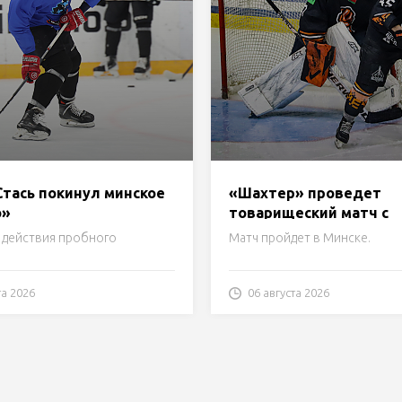
Стась покинул минское
«Шахтер» проведет
о»
товарищеский матч с
«Норильском» 15 авгус
 действия пробного
Матч пройдет в Минске.
та 2026
06 августа 2026