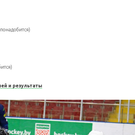
 понадобится)
ится)
чей и результаты