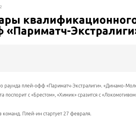
2
ары квалификационног
ф «Париматч-Экстралиги
 раунда плей-офф «Париматч-Экстралиги». «Динамо-Мол
а поспорит с «Брестом», «Химик» сразится с «Локомотивом
з команд. Плей-ин стартует 27 февраля.