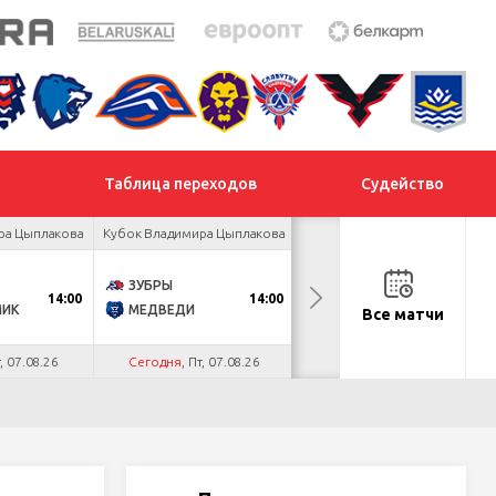
Таблица переходов
Судейство
ра Цыплакова
Кубок Владимира Цыплакова
Товарищеский турнир
ЗУБРЫ
ДНМ-ШИННИК
14:00
14:00
18:00
МИК
МЕДВЕДИ
ТАЙФУН
Все матчи
т, 07.08.26
Сегодня
, Пт, 07.08.26
Сегодня
, Пт, 07.08.26