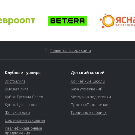
Подняться вверх сайта
Клубные турниры
Детский хоккей
Экстралига
Хоккейные школы
Высшая лига
База упражнений
Кубок Руслана Салея
Методика подготовки
Кубок Цыплакова
Проект «Пять звезд»
Женская лига
Турнирные таблицы
Церемония закрытия
Квалификационные
предложения