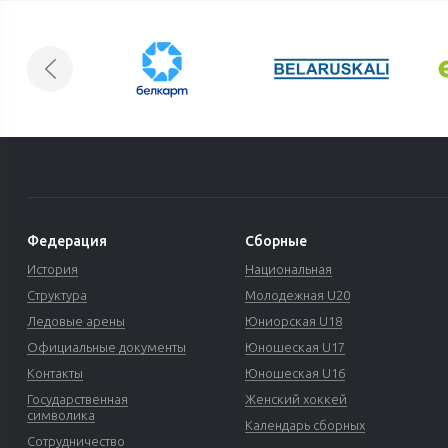
Федерация
Сборные
История
Национальная
Структура
Молодежная U20
Ледовые арены
Юниорская U18
Официальные документы
Юношеская U17
Контакты
Юношеская U16
Государственная
Женский хоккей
символика
Календарь сборных
Сотрудничество