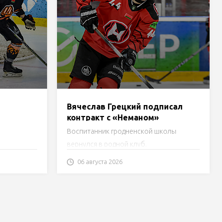
Вячеслав Грецкий подписал
контракт с «Неманом»
та
Воспитанник гродненской школы
вернулся в родной клуб.
06 августа 2026