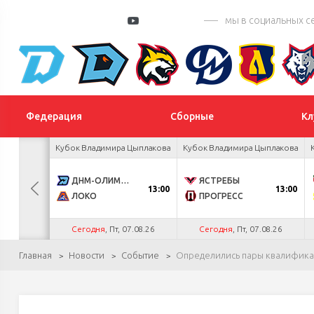
мы в социальных с
Федерация
Сборные
Кл
 Цыплакова
Кубок Владимира Цыплакова
Кубок Владимира Цыплакова
3
ДНМ-ОЛИМПИК
ЯСТРЕБЫ
13:00
13:00
1
ЛОКО
ПРОГРЕСС
.26
Сегодня
, Пт, 07.08.26
Сегодня
, Пт, 07.08.26
Главная
Новости
Событие
Определились пары квалифика