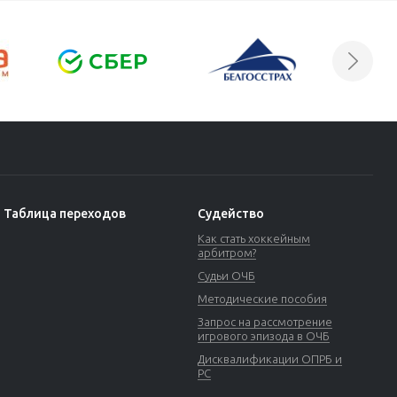
Таблица переходов
Судейство
Как стать хоккейным
арбитром?
Судьи ОЧБ
Методические пособия
Запрос на рассмотрение
игрового эпизода в ОЧБ
Дисквалификации ОПРБ и
РС