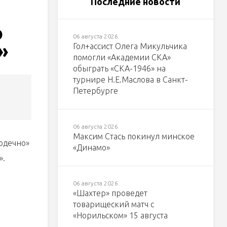
Последние новости
о
06 августа 2026
»
Гол+ассист Олега Микульчика
помогли «Академии СКА»
обыграть «СКА-1946» на
турнире Н.Е.Маслова в Санкт-
Петербурге
06 августа 2026
Максим Стась покинул минское
одечно»
«Динамо»
».
06 августа 2026
«Шахтер» проведет
товарищеский матч с
«Норильском» 15 августа