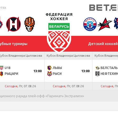
етях
убные турниры
Детский хоккей
Кубок Владимира Цыплакова
Кубок Владимира Цыплакова
Кубок Владими
U18
ЛЬВЫ
БЕЛСТАЛЬ
13:00
13:00
РЫЦАРИ
РЫСИ
НЕФТЕХИ
Сегодня
, Пт, 07.08.26
Сегодня
, Пт, 07.08.26
Сегодня
, П
ционного раунда плей-офф «Париматч-Экстралиги»