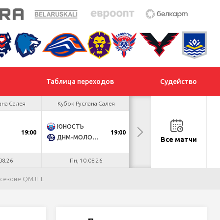
Таблица переходов
Судейство
ана Салея
Кубок Руслана Салея
Кубок Руслана Салея
ЮНОСТЬ
МОГИЛЕВ
19:00
19:00
18:30
ДНМ-МОЛОДЕЧНО
МЕТАЛЛУРГ
Все матчи
08.26
Пн, 10.08.26
Вт, 11.08.26
в сезоне QMJHL