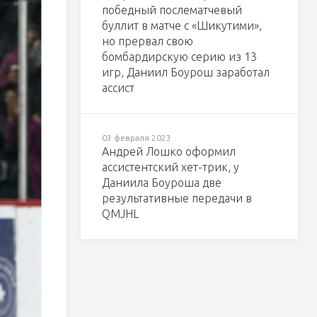
победный послематчевый
буллит в матче с «Шикутими»,
но прервал свою
бомбардирскую серию из 13
игр, Даниил Боурош заработал
ассист
03 февраля 2023
Андрей Лошко оформил
ассистентский хет-трик, у
Даниила Боуроша две
результативные передачи в
QMJHL