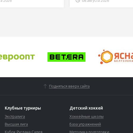
та 2026
08 августа 2026
Подняться вверх сайта
Клубные турниры
Детский хоккей
Экстралига
Хоккейные школы
Высшая лига
База упражнений
Кубок Руслана Салея
Методика подготовки