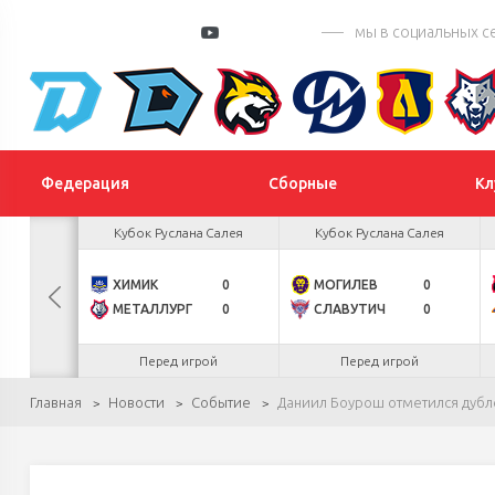
мы в социальных с
Федерация
Сборные
Кл
 Цыплакова
Кубок Руслана Салея
Кубок Руслана Салея
2
ХИМИК
0
МОГИЛЕВ
0
БУЛ
К
1
МЕТАЛЛУРГ
0
СЛАВУТИЧ
0
.26
Перед игрой
Перед игрой
Главная
Новости
Событие
Даниил Боурош отметился дубле