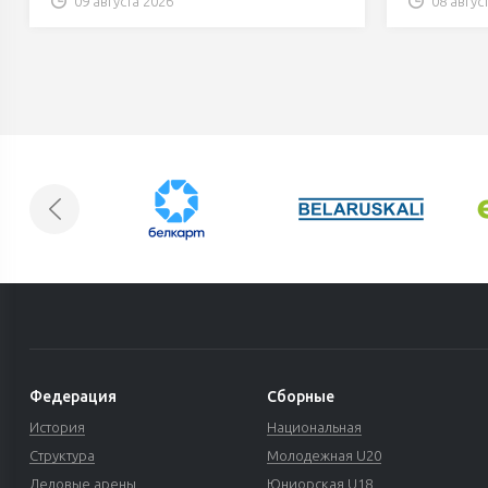
09 августа 2026
08 авгус
Федерация
Сборные
История
Национальная
Структура
Молодежная U20
Ледовые арены
Юниорская U18