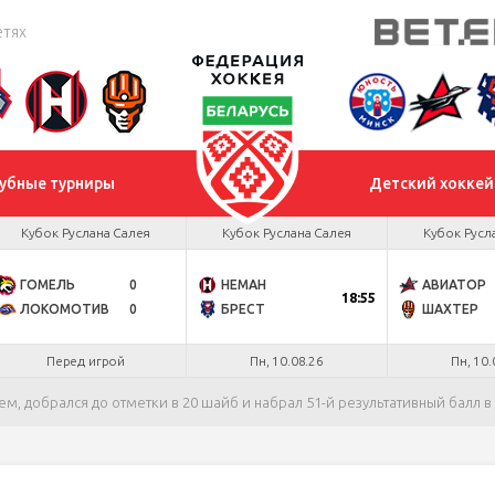
етях
убные турниры
Детский хоккей
Кубок Руслана Салея
Кубок Руслана Салея
Кубок Русл
ГОМЕЛЬ
0
НЕМАН
АВИАТОР
18:55
ЛОКОМОТИВ
0
БРЕСТ
ШАХТЕР
Перед игрой
Пн, 10.08.26
Пн, 10.
м, добрался до отметки в 20 шайб и набрал 51-й результативный балл 