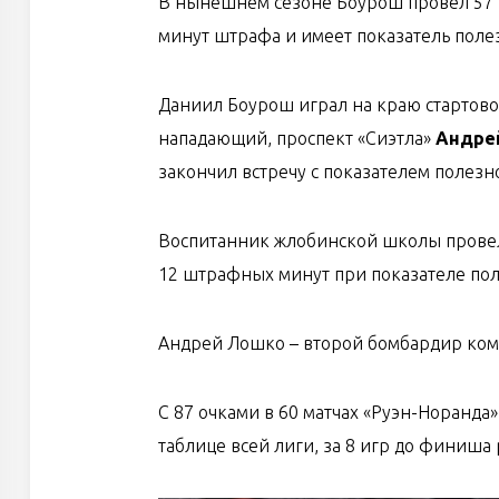
В нынешнем сезоне Боурош провел 57 иг
минут штрафа и имеет показатель полез
Даниил Боурош играл на краю стартово
нападающий, проспект «Сиэтла»
Андре
закончил встречу с показателем полезно
Воспитанник жлобинской школы провел 
12 штрафных минут при показателе пол
Андрей Лошко – второй бомбардир ком
С 87 очками в 60 матчах «Руэн-Норанда
таблице всей лиги, за 8 игр до финиша