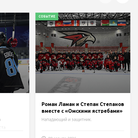
СОБЫТИЕ
Роман Ламан и Степан Степанов
вместе с «Омскими ястребами»
перники
стали победителями
а
Нападающий и защитник.
и за 13-е
предсезонного турнира G-
ста.
Energy