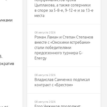
Цыплакова, а также соперники
в споре за 5-8-е, 9-12-е и за 13-е
места
тычками
08 августа 2026
Роман Ламан и Степан Степанов
вместе с «Омскими ястребами»
стали победителями
предсезонного турнира G-
3.
Energy
сократив
08 августа 2026
Владислав Самченко подписал
контракт с «Брестом»
08 августа 2026
Егор Чижиков продолжит