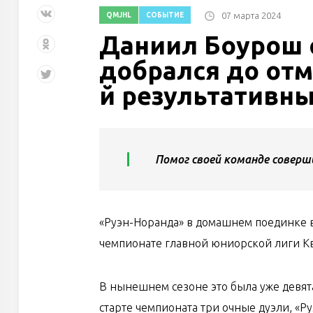
07 марта 2024
QMJHL
СОБЫТИЕ
Даниил Боурош 
добрался до отм
й результативны
Помог своей команде соверш
«Руэн-Норанда» в домашнем поединке в
чемпионате главной юниорской лиги Кв
В нынешнем сезоне это была уже девят
старте чемпионата три очные дуэли, «