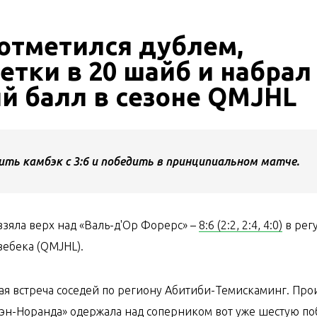
отметился дублем,
етки в 20 шайб и набрал 
й балл в сезоне QMJHL
ить камбэк с 3:6 и победить в принципиальном матче.
зяла верх над «Валь-д'Ор Форерс» –
8:6 (2:2, 2:4, 4:0)
в рег
ебека (
QMJHL
).
ая встреча соседей по региону Абитиби-Темискаминг. Про
Руэн-Норанда» одержала над соперником вот уже шестую по