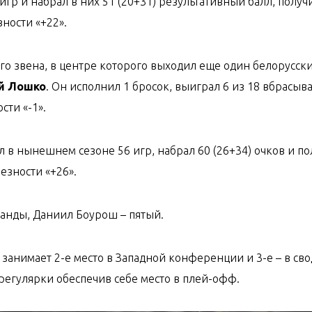
р и набрал в них 51 (20+31) результативный балл, получ
ности «+22».
го звена, в центре которого выходил еще один белорусск
й Лошко
. Он исполнил 1 бросок, выиграл 6 из 18 вбрасыв
сти «-1».
в нынешнем сезоне 56 игр, набрал 60 (26+34) очков и по
езности «+26».
анды, Даниил Боурош – пятый.
» занимает 2-е место в Западной конференции и 3-е – в св
 регулярки обеспечив себе место в плей-офф.