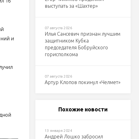
ил 16
выступать за «Шахтер»
07 августа 2026
ий
Илья Сансевич признан лучшим
аний и
защитником Кубка
председателя Бобруйского
горисполкома
лучил
07 августа 2026
Артур Клопов покинул «Челмет»
Похожие новости
одной
13 января 2024
Андрей Лошко забросил