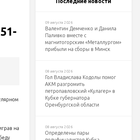
Последние новости
09 августа 2026
51-
Валентин Демченко и Данила
Паливко вместе с
магнитогорским «Металлургом»
прибыли на сборы в Минск
08 августа 2026
Гол Владислава Кодолы помог
АКМ разгромить
петропавловский «Кулагер» в
Кубке губернатора
улярном
Оренбургской области
08 августа 2026
играв на
Определены пары
беду
полуфиналистов Кубка