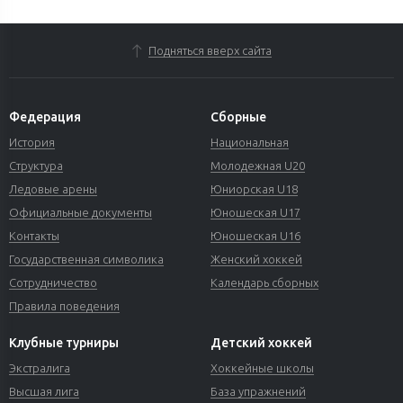
Подняться вверх сайта
Федерация
Сборные
История
Национальная
Структура
Молодежная U20
Ледовые арены
Юниорская U18
Официальные документы
Юношеская U17
Контакты
Юношеская U16
Государственная символика
Женский хоккей
Сотрудничество
Календарь сборных
Правила поведения
Клубные турниры
Детский хоккей
Экстралига
Хоккейные школы
Высшая лига
База упражнений