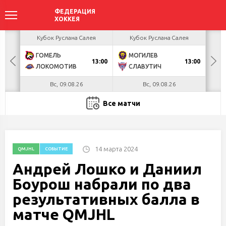
акова
Кубок Руслана Салея
Кубок Руслана Салея
К
ГОМЕЛЬ
МОГИЛЕВ
Х
БУЛ
13:00
13:00
ЛОКОМОТИВ
СЛАВУТИЧ
М
Вс, 09.08.26
Вс, 09.08.26
Все матчи
14 марта 2024
QMJHL
СОБЫТИЕ
Андрей Лошко и Даниил
Боурош набрали по два
результативных балла в
матче QMJHL