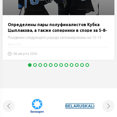
Определены пары полуфиналистов Кубка
Цыплакова, а также соперники в споре за 5-8-
е, 9-12-е и за 13-е места
Поединки следующего раунда запланированы на 13-15
августа.
08 августа 2026