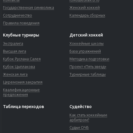
Государственная символика
Женский хоккей
Сотрудничество
Календарь сборных
Правила поведения
Клубные турниры
Детский хоккей
Экстралига
Хоккейные школы
Высшая лига
База упражнений
Кубок Руслана Салея
Методика подготовки
Кубок Цыплакова
Проект «Пять звезд»
Женская лига
Турнирные таблицы
Церемония закрытия
Квалификационные
предложения
Таблица переходов
Судейство
Как стать хоккейным
арбитром?
Судьи ОЧБ