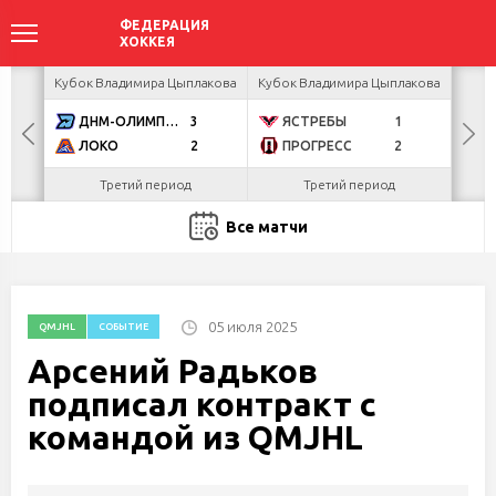
акова
Кубок Владимира Цыплакова
Кубок Владимира Цыплакова
Кубо
ДНМ-ОЛИМПИК
3
ЯСТРЕБЫ
1
U
ЛОКО
2
ПРОГРЕСС
2
Р
Третий период
Третий период
Все матчи
05 июля 2025
QMJHL
СОБЫТИЕ
Арсений Радьков
подписал контракт с
командой из QMJHL