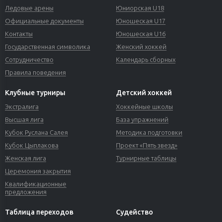
Ледовые арены
Юниорская U18
Официальные документы
Юношеская U17
Контакты
Юношеская U16
Государственная символика
Женский хоккей
Сотрудничество
Календарь сборных
Правила поведения
Клубные турниры
Детский хоккей
Экстралига
Хоккейные школы
Высшая лига
База упражнений
Кубок Руслана Салея
Методика подготовки
Кубок Цыплакова
Проект «Пять звезд»
Женская лига
Турнирные таблицы
Церемония закрытия
Квалификационные
предложения
Таблица переходов
Судейство