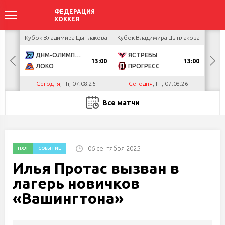
акова
Кубок Владимира Цыплакова
Кубок Владимира Цыплакова
Кубо
ДНМ-ОЛИМПИК
ЯСТРЕБЫ
U
13:00
13:00
ЛОКО
ПРОГРЕСС
Р
Сегодня
, Пт, 07.08.26
Сегодня
, Пт, 07.08.26
С
Все матчи
06 сентября 2025
НХЛ
СОБЫТИЕ
Илья Протас вызван в
лагерь новичков
«Вашингтона»