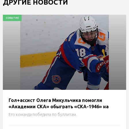
ДРУГИЕ НОВОСТИ
СОБЫТИЕ
Гол+ассист Олега Микульчика помогли
«Академии СКА» обыграть «СКА-1946» на
турнире Н.Е.Маслова в Санкт-Петербурге
Его команда победила по буллитам.