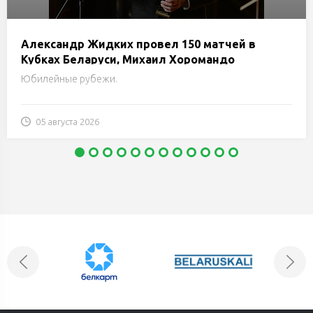
Александр Жидких провел 150 матчей в
Кубках Беларуси, Михаил Хоромандо
добрался до отметки в 100 поединков
Юбилейные рубежи.
05 августа 2026