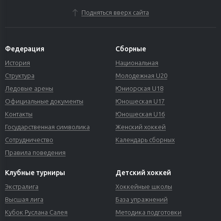
Подняться вверх сайта
Федерация
Сборные
История
Национальная
Структура
Молодежная U20
Ледовые арены
Юниорская U18
Официальные документы
Юношеская U17
Контакты
Юношеская U16
Государственная символика
Женский хоккей
Сотрудничество
Календарь сборных
Правила поведения
Клубные турниры
Детский хоккей
Экстралига
Хоккейные школы
Высшая лига
База упражнений
Кубок Руслана Салея
Методика подготовки