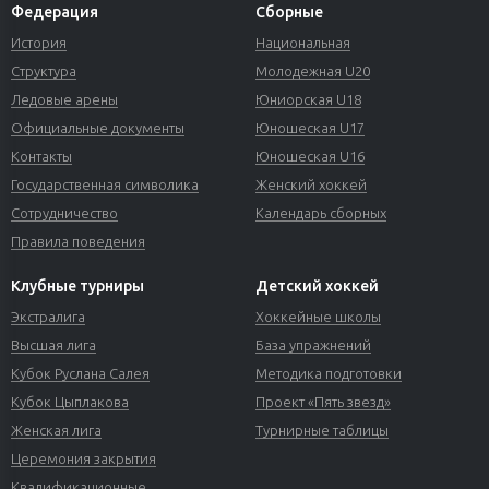
Федерация
Сборные
История
Национальная
Структура
Молодежная U20
Ледовые арены
Юниорская U18
Официальные документы
Юношеская U17
Контакты
Юношеская U16
Государственная символика
Женский хоккей
Сотрудничество
Календарь сборных
Правила поведения
Клубные турниры
Детский хоккей
Экстралига
Хоккейные школы
Высшая лига
База упражнений
Кубок Руслана Салея
Методика подготовки
Кубок Цыплакова
Проект «Пять звезд»
Женская лига
Турнирные таблицы
Церемония закрытия
Квалификационные