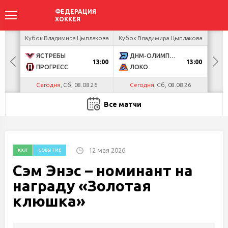
ир
Кубок Владимира Цыплакова
Кубок Владимира Цыплакова
Кубо
ЯСТРЕБЫ
ДНМ-ОЛИМПИК
U
13:00
13:00
ПРОГРЕСС
ЛОКО
Р
Сегодня
, Сб, 08.08.26
Сегодня
, Сб, 08.08.26
С
Все матчи
12 мая 2026
КХЛ
СОБЫТИЕ
Сэм Энэс – номинант на
награду «Золотая
клюшка»