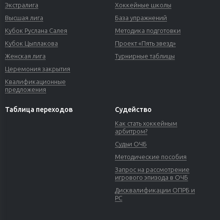
Экстралига
Хоккейные школы
Высшая лига
База упражнений
Кубок Руслана Салея
Методика подготовки
Кубок Цыплакова
Проект «Пять звезд»
Женская лига
Турнирные таблицы
Церемония закрытия
Квалификационные
предложения
Таблица переходов
Судейство
Как стать хоккейным
арбитром?
Судьи ОЧБ
Методические пособия
Запрос на рассмотрение
игрового эпизода в ОЧБ
Дисквалификации ОПРБ и
РС