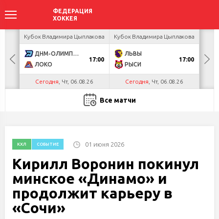
ея
Кубок Владимира Цыплакова
Кубок Владимира Цыплакова
Т
ДНМ-ОЛИМПИК
ЛЬВЫ
Д
17:00
17:00
ЛОКО
РЫСИ
Сегодня
, Чт, 06.08.26
Сегодня
, Чт, 06.08.26
С
Все матчи
01 июня 2026
КХЛ
СОБЫТИЕ
Кирилл Воронин покинул
минское «Динамо» и
продолжит карьеру в
«Сочи»