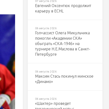
07 августа 2026
Евгений Оксентюк продолжит
карьеру в ECHL
06 августа 2026
Гол+ассист Олега Микульчика
помогли «Академии СКА»
обыграть «СКА-1946» на
турнире Н.Е.Маслова в Санкт-
Петербурге
06 августа 2026
Максим Стась покинул минское
«Динамо»
06 августа 2026
«Шахтер» проведет
товарищеский матч с