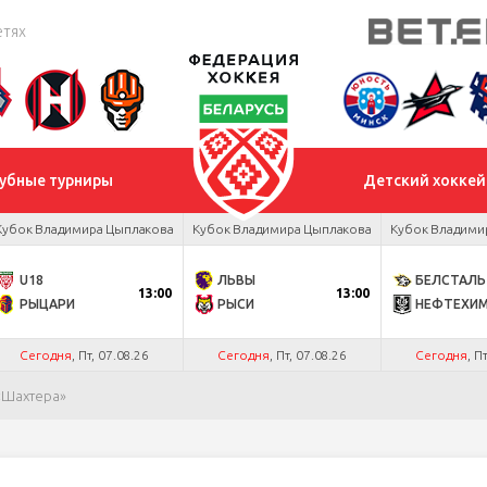
етях
убные турниры
Детский хоккей
Кубок Владимира Цыплакова
Кубок Владимира Цыплакова
Кубок Владими
U18
ЛЬВЫ
БЕЛСТАЛЬ
13:00
13:00
РЫЦАРИ
РЫСИ
НЕФТЕХИ
Сегодня
, Пт, 07.08.26
Сегодня
, Пт, 07.08.26
Сегодня
, П
«Шахтера»