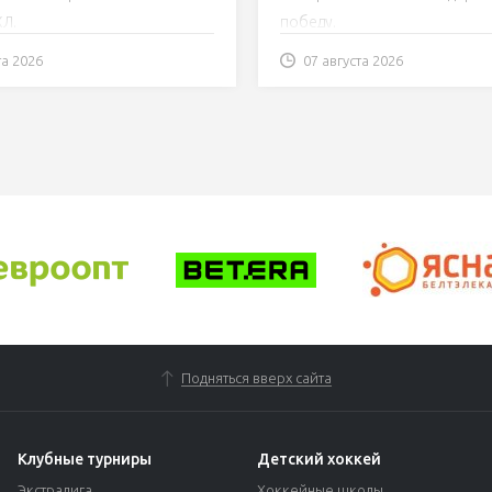
Трансляция
ХЛ.
победу.
та 2026
07 августа 2026
Подняться вверх сайта
Клубные турниры
Детский хоккей
Экстралига
Хоккейные школы