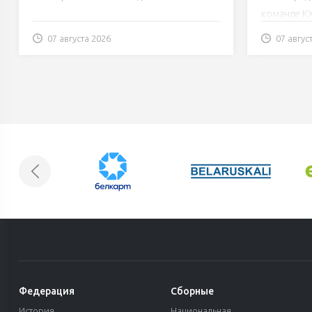
команде К
07 августа 2026
07 авгус
Федерация
Сборные
История
Национальная