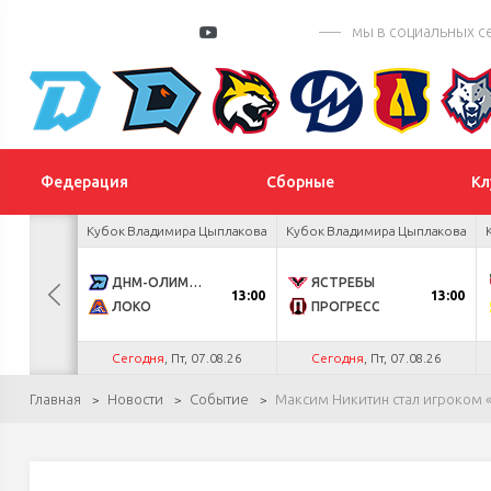
мы в социальных с
Федерация
Сборные
Кл
 Цыплакова
Кубок Владимира Цыплакова
Кубок Владимира Цыплакова
3
ДНМ-ОЛИМПИК
ЯСТРЕБЫ
13:00
13:00
1
ЛОКО
ПРОГРЕСС
.26
Сегодня
, Пт, 07.08.26
Сегодня
, Пт, 07.08.26
Главная
Новости
Событие
Максим Никитин стал игроком 