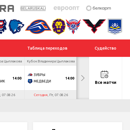
Таблица переходов
Судейство
ра Цыплакова
Кубок Владимира Цыплакова
Товарищеский турнир
ЗУБРЫ
ДНМ-ШИННИК
14:00
14:00
18:00
МИК
МЕДВЕДИ
ТАЙФУН
Все матчи
т, 07.08.26
Сегодня
, Пт, 07.08.26
Сегодня
, Пт, 07.08.26