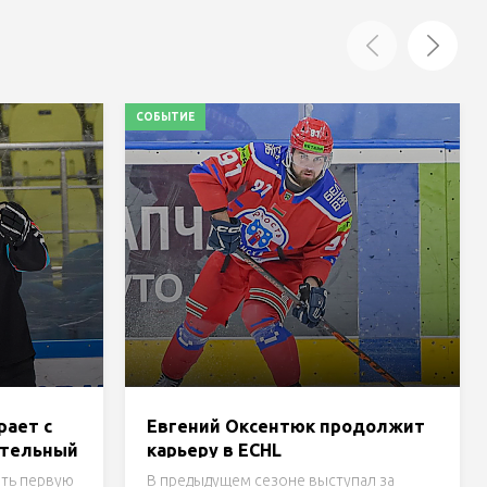
СОБЫТИЕ
ает с
Евгений Оксентюк продолжит
ительный
карьеру в ECHL
ске.
ть первую
В предыдущем сезоне выступал за