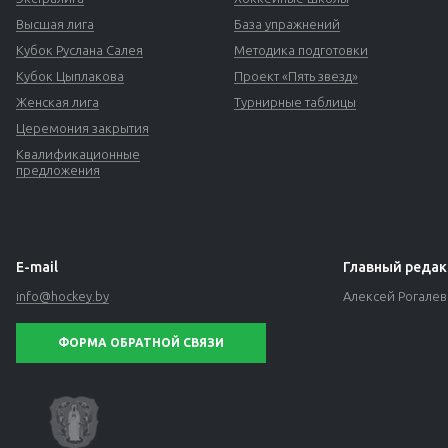
Высшая лига
База упражнений
Кубок Руслана Салея
Методика подготовки
Кубок Цыплакова
Проект «Пять звезд»
Женская лига
Турнирные таблицы
Церемония закрытия
Квалификационные
предложения
E-mail
Главный редак
info@hockey.by
Алексей Рогале
ФОРМА ОБРАТНОЙ СВЯЗИ