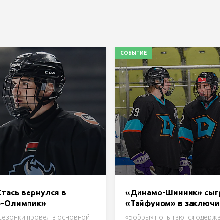
СОБЫТИЕ
тась вернулся в
«Динамо-Шинник» сыгр
о-Олимпик»
«Тайфуном» в заключ
день турнира в Бобруй
дсезонки провел в основной
«Бобры» попытаются одержа