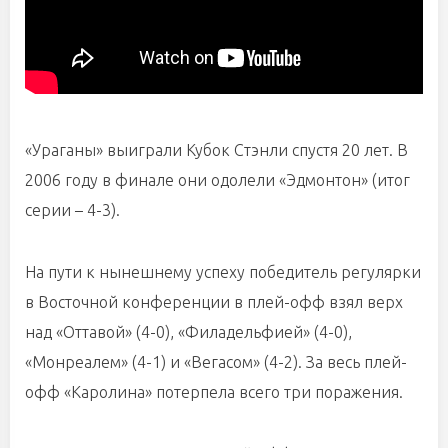
«Ураганы» выиграли Кубок Стэнли спустя 20 лет. В
2006 году в финале они одолели «Эдмонтон» (итог
серии – 4-3).
На пути к нынешнему успеху победитель регулярки
в Восточной конференции в плей-офф взял верх
над «Оттавой» (4-0), «Филадельфией» (4-0),
«Монреалем» (4-1) и «Вегасом» (4-2). За весь плей-
офф «Каролина» потерпела всего три поражения.