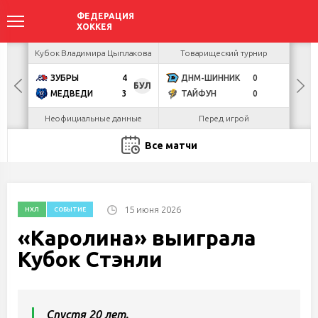
акова
Кубок Владимира Цыплакова
Товарищеский турнир
Кубо
ЗУБРЫ
4
ДНМ-ШИННИК
0
U
БУЛ
МЕДВЕДИ
3
ТАЙФУН
0
Р
Неофициальные данные
Перед игрой
Все матчи
15 июня 2026
НХЛ
СОБЫТИЕ
«Каролина» выиграла
Кубок Стэнли
Спустя 20 лет.