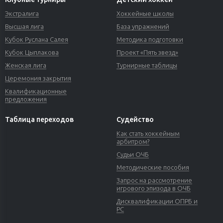
Экстралига
Хоккейные школы
Высшая лига
База упражнений
Кубок Руслана Салея
Методика подготовки
Кубок Цыплакова
Проект «Пять звезд»
Женская лига
Турнирные таблицы
Церемония закрытия
Квалификационные
предложения
Таблица переходов
Судейство
Как стать хоккейным
арбитром?
Судьи ОЧБ
Методические пособия
Запрос на рассмотрение
игрового эпизода в ОЧБ
Дисквалификации ОПРБ и
РС