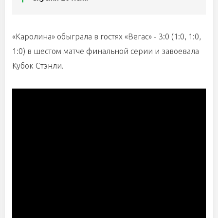
«Каролина» обыграла в гостях «Вегас» - 3:0 (1:0, 1:0,
1:0) в шестом матче финальной серии и завоевала
Кубок Стэнли.