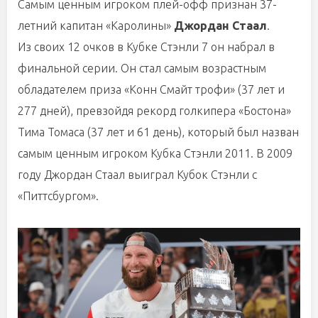
Самым ценным игроком плей-офф признан 37-
летний капитан «Каролины»
Джордан Стаал
.
Из своих 12 очков в Кубке Стэнли 7 он набрал в
финальной серии. Он стал самым возрастным
обладателем приза «Конн Смайт трофи» (37 лет и
277 дней), превзойдя рекорд голкипера «Бостона»
Тима Томаса (37 лет и 61 день), который был назван
самым ценным игроком Кубка Стэнли 2011. В 2009
году Джордан Стаал выиграл Кубок Стэнли с
«Питтсбургом».