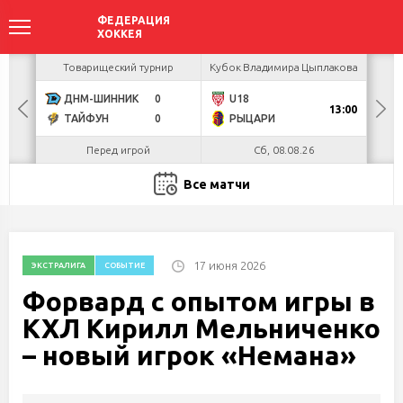
акова
Товарищеский турнир
Кубок Владимира Цыплакова
Кубо
ДНМ-ШИННИК
0
U18
БУЛ
13:00
ТАЙФУН
0
РЫЦАРИ
Л
Перед игрой
Сб, 08.08.26
Все матчи
17 июня 2026
ЭКСТРАЛИГА
СОБЫТИЕ
Форвард с опытом игры в
КХЛ Кирилл Мельниченко
– новый игрок «Немана»