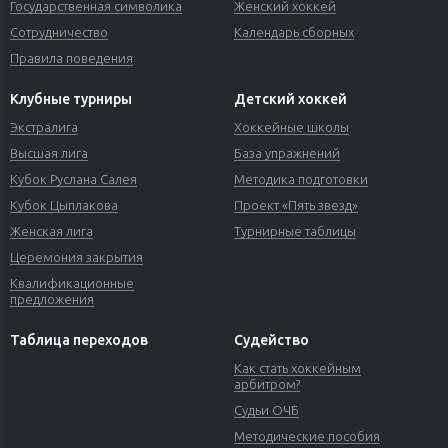
Государственная символика
Женский хоккей
Сотрудничество
Календарь сборных
Правила поведения
Клубные турниры
Детский хоккей
Экстралига
Хоккейные школы
Высшая лига
База упражнений
Кубок Руслана Салея
Методика подготовки
Кубок Цыплакова
Проект «Пять звезд»
Женская лига
Турнирные таблицы
Церемония закрытия
Квалификационные
предложения
Таблица переходов
Судейство
Как стать хоккейным
арбитром?
Судьи ОЧБ
Методические пособия