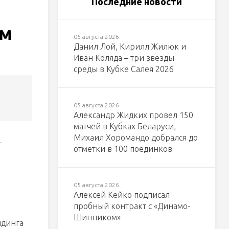
Последние новости
ом
06 августа 2026
Данил Лой, Кирилл Жилюк и
Иван Коляда – три звезды
среды в Кубке Салея 2026
05 августа 2026
Александр Жидких провел 150
матчей в Кубках Беларуси,
Михаил Хоромандо добрался до
т
отметки в 100 поединков
05 августа 2026
Алексей Кейко подписал
пробный контракт с «Динамо-
Шинником»
лдинга