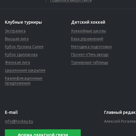
Клубные турниры
Детский хоккей
Экстралига
Хоккейные школы
Высшая лига
База упражнений
Кубок Руслана Салея
Методика подготовки
Кубок Цыплакова
Проект «Пять звезд»
Женская лига
Турнирные таблицы
Церемония закрытия
Квалификационные
предложения
E-mail
Главный редак
info@hockey.by
Алексей Рогале
ФОРМА ОБРАТНОЙ СВЯЗИ