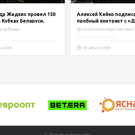
др Жидких провел 150
Алексей Кейко подпис
 Кубках Беларуси,
пробный контракт с «
Хоромандо добрался
Шинником»
е рубежи.
До этого несколько лет выст
ки в 100 поединков
Северной Америке.
та 2026
05 августа 2026
Подняться вверх сайта