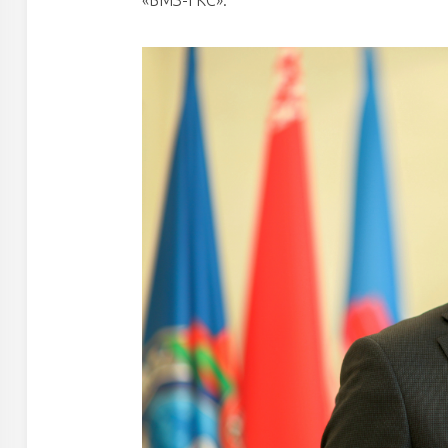
«БМЗ-ГКС».