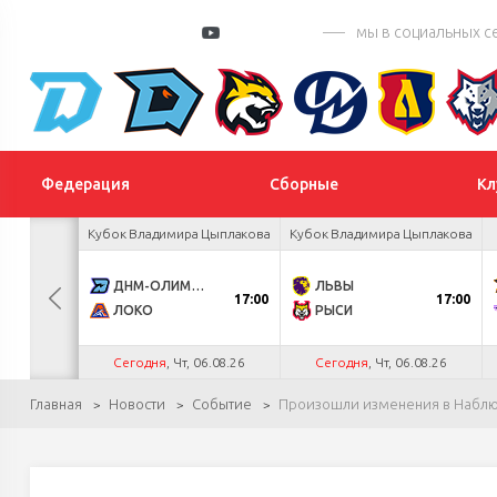
мы в социальных с
Федерация
Сборные
Кл
а Салея
Кубок Владимира Цыплакова
Кубок Владимира Цыплакова
1
ДНМ-ОЛИМПИК
ЛЬВЫ
17:00
17:00
0
ЛОКО
РЫСИ
.26
Сегодня
, Чт, 06.08.26
Сегодня
, Чт, 06.08.26
Главная
Новости
Событие
Произошли изменения в Наблю