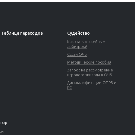
Таблица переходов
Судейство
Как стать хоккейным
арбитром?
Судьи ОЧБ
Методические пособия
Запрос на рассмотрение
игрового эпизода в ОЧБ
Дисквалификации ОПРБ и
РС
тор
вич