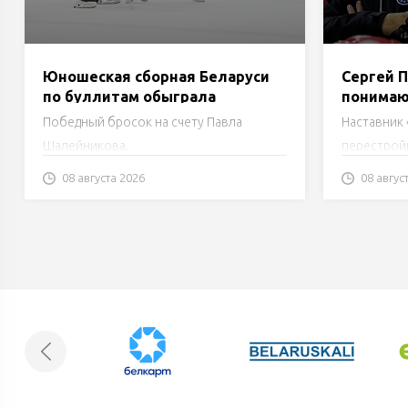
Юношеская сборная Беларуси
Сергей П
по буллитам обыграла
понимаю
«Юниор» в товарищеском
должна 
Победный бросок на счету Павла
Наставник 
матче
должна 
Шалейникова.
перестройк
на сезон.
08 августа 2026
08 авгус