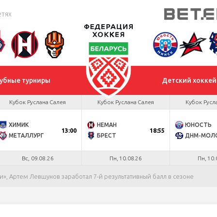
етях
убные турниры
Детский хоккей
Кубок Руслана Салея
Кубок Руслана Салея
Кубок Русл
ХИМИК
НЕМАН
ЮНОСТЬ
13:00
18:55
МЕТАЛЛУРГ
БРЕСТ
Вс, 09.08.26
Пн, 10.08.26
Пн, 10.
ри», Артем Левшунов заработал 7-й результативный балл в сезоне