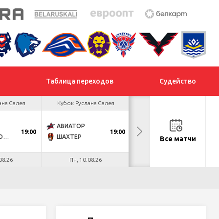
Таблица переходов
Судейство
ана Салея
Кубок Руслана Салея
Кубок Руслана Салея
АВИАТОР
МОГИЛЕВ
19:00
19:00
18:30
ДНМ-МОЛОДЕЧНО
ШАХТЕР
МЕТАЛЛУРГ
Все матчи
08.26
Пн, 10.08.26
Вт, 11.08.26