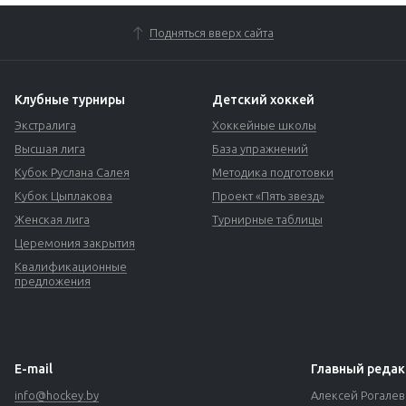
Подняться вверх сайта
Клубные турниры
Детский хоккей
Экстралига
Хоккейные школы
Высшая лига
База упражнений
Кубок Руслана Салея
Методика подготовки
Кубок Цыплакова
Проект «Пять звезд»
Женская лига
Турнирные таблицы
Церемония закрытия
Квалификационные
предложения
E-mail
Главный редак
info@hockey.by
Алексей Рогале