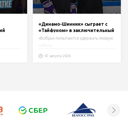
«Динамо-Шинник» сыграет с
ий
«Тайфуном» в заключительный
нск»,
день турнира в Бобруйске.
«Бобры» попытаются одержать первую
Трансляция
победу.
07 августа 2026