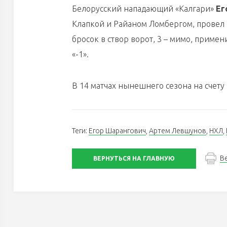
Белорусский нападающий «Калгари»
Ег
Клапкой и Райаном Ломбергом, провел на
бросок в створ ворот, 3 – мимо, приме
«-1».
В 14 матчах нынешнего сезона на счету 
Теги:
Егор Шарангович
,
Артем Левшунов
,
НХЛ
,
В
ВЕРНУТЬСЯ НА ГЛАВНУЮ