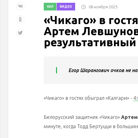
08 ноября 2025
НХЛ
ВИДЕО
«Чикаго» в гост
Артем Левшунов 
результативный 
Егор Шарангович очков не на
«Чикаго» в гостях обыграл «Калгари» -
4:
Белорусский защитник «Чикаго»
Артем
минуте, когда Тодд Бертуцци в большин