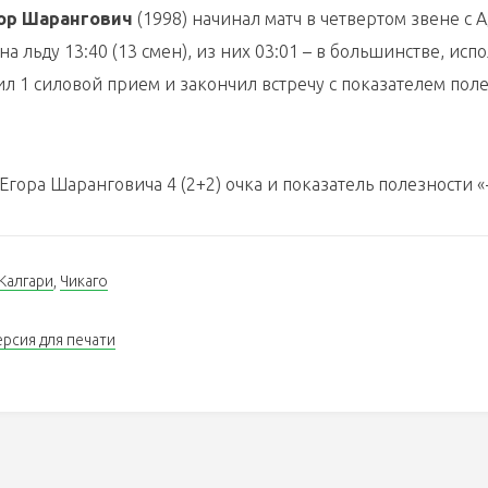
ор Шарангович
(1998) начинал матч в четвертом звене с 
 льду 13:40 (13 смен), из них 03:01 – в большинстве, исп
нил 1 силовой прием и закончил встречу с показателем пол
Егора Шаранговича 4 (2+2) очка и показатель полезности «-
Калгари
,
Чикаго
ерсия для печати