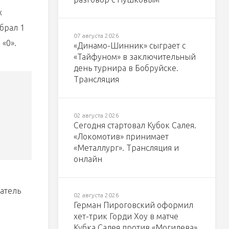
х
абрал 1
07 августа 2026
 «0».
«Динамо-Шинник» сыграет с
«Тайфуном» в заключительный
день турнира в Бобруйске.
Трансляция
02 августа 2026
Сегодня стартовал Кубок Салея.
«Локомотив» принимает
«Металлург». Трансляция и
онлайн
затель
02 августа 2026
Герман Пироговский оформил
хет-трик Горди Хоу в матче
Кубка Салея против «Могилева»