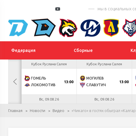
мы в социальных с
Федерация
Сборные
Кл
 Цыплакова
Кубок Руслана Салея
Кубок Руслана Салея
2
ГОМЕЛЬ
МОГИЛЕВ
БУЛ
13:00
13:00
К
1
ЛОКОМОТИВ
СЛАВУТИЧ
.26
Вс, 09.08.26
Вс, 09.08.26
Главная
Новости
Видео
«Чикаго» в гостях обыграл «Калга