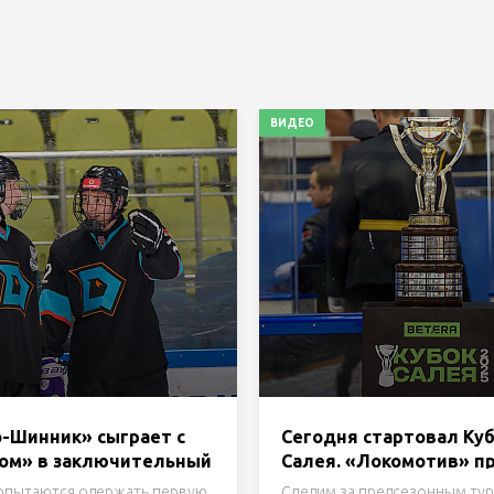
ВИДЕО
-Шинник» сыграет с
Сегодня стартовал Ку
ом» в заключительный
Салея. «Локомотив» п
нира в Бобруйске.
«Металлург». Трансля
опытаются одержать первую
Следим за предсезонным ту