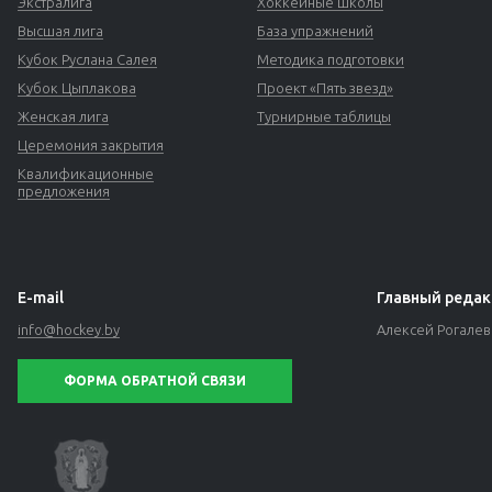
Экстралига
Хоккейные школы
Высшая лига
База упражнений
Кубок Руслана Салея
Методика подготовки
Кубок Цыплакова
Проект «Пять звезд»
Женская лига
Турнирные таблицы
Церемония закрытия
Квалификационные
предложения
E-mail
Главный редак
info@hockey.by
Алексей Рогале
ФОРМА ОБРАТНОЙ СВЯЗИ