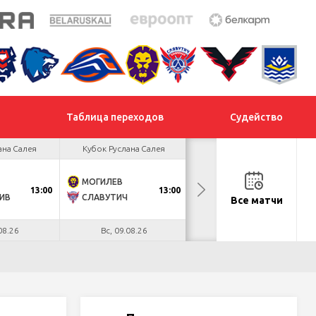
Таблица переходов
Судейство
ана Салея
Кубок Руслана Салея
Кубок Руслана Салея
МОГИЛЕВ
ХИМИК
13:00
13:00
13:00
ИВ
СЛАВУТИЧ
МЕТАЛЛУРГ
Все матчи
08.26
Вс, 09.08.26
Вс, 09.08.26