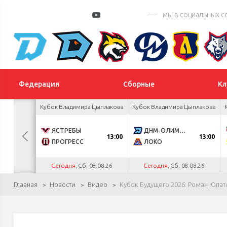
мы в социальных с
Федерация
Сборные
Кл
 турнир
Кубок Владимира Цыплакова
Кубок Владимира Цыплакова
К
0
ЯСТРЕБЫ
ДНМ-ОЛИМПИК
13:00
13:00
4
ПРОГРЕСС
ЛОКО
.26
Сегодня
, Сб, 08.08.26
Сегодня
, Сб, 08.08.26
Главная
Новости
Видео
Кубок Будущего 2026: Роман Юпат