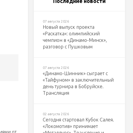
Последние новости
07 августа 2026
Новый выпуск проекта
«Раскатка»: олимпийский
чемпион в «Динамо-Минск»,
разговор с Пушковым
07 августа 2026
«Динамо-Шинник» сыграет с
«Тайфуном» в заключительный
день турнира в Бобруйске.
Трансляция
02 августа 2026
Сегодня стартовал Кубок Салея.
«Локомотив» принимает
иями от
«Металлург». Трансляция и