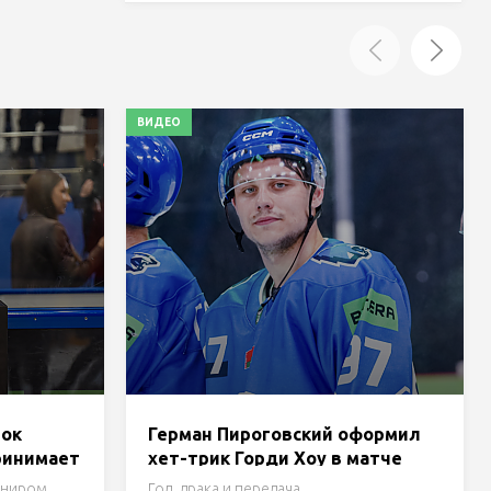
ВИДЕО
бок
Герман Пироговский оформил
ринимает
хет-трик Горди Хоу в матче
ция и
Кубка Салея против
рниром.
Гол, драка и передача.