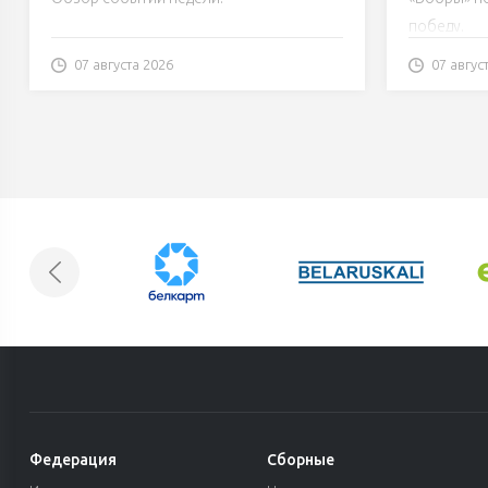
разговор с Пушковым
Трансля
победу.
07 августа 2026
07 авгус
Федерация
Сборные