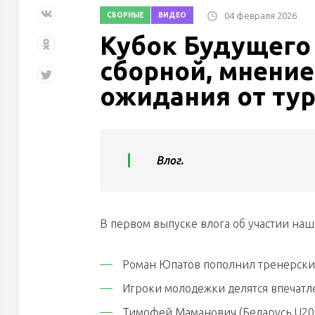
04 февраля 2026
СБОРНЫЕ
ВИДЕО
Кубок Будущего 
сборной, мнение
ожидания от ту
Влог.
В первом выпуске влога об участии наш
Роман Юпатов пополнил тренерски
Игроки молодежки делятся впечатл
Тимофей Маманович (Беларусь U20)