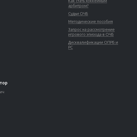
Как стать хоккейным
арбитром?
Судьи ОЧБ
Методические пособия
Запрос на рассмотрение
игрового эпизода в ОЧБ
Дисквалификации ОПРБ и
РС
тор
вич