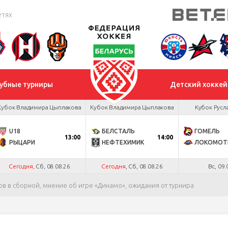
етях
убные турниры
Детский хоккей
Кубок Владимира Цыплакова
Кубок Владимира Цыплакова
Кубок Русл
U18
БЕЛСТАЛЬ
ГОМЕЛЬ
13:00
14:00
РЫЦАРИ
НЕФТЕХИМИК
ЛОКОМОТ
Сегодня
, Сб, 08.08.26
Сегодня
, Сб, 08.08.26
Вс, 09.
ов в сборной, мнение об игре «Динамо», ожидания от турнира