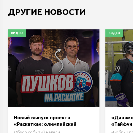
ДРУГИЕ НОВОСТИ
ВИДЕО
ВИДЕО
Новый выпуск проекта
«Динамо
«Раскатка»: олимпийский
«Тайфун
чемпион в «Динамо-Минск»,
день тур
Обзор событий недели.
«Бобры» п