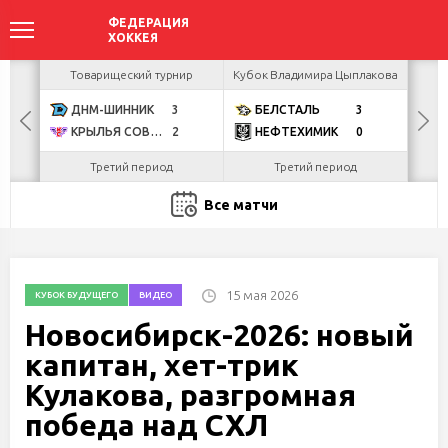
акова
Товарищеский турнир
Кубок Владимира Цыплакова
Кубо
ДНМ-ШИННИК
3
БЕЛСТАЛЬ
3
U
КРЫЛЬЯ СОВЕТОВ
2
НЕФТЕХИМИК
0
Р
Третий период
Третий период
Все матчи
15 мая 2026
КУБОК БУДУЩЕГО
ВИДЕО
Новосибирск-2026: новый
капитан, хет-трик
Кулакова, разгромная
победа над СХЛ