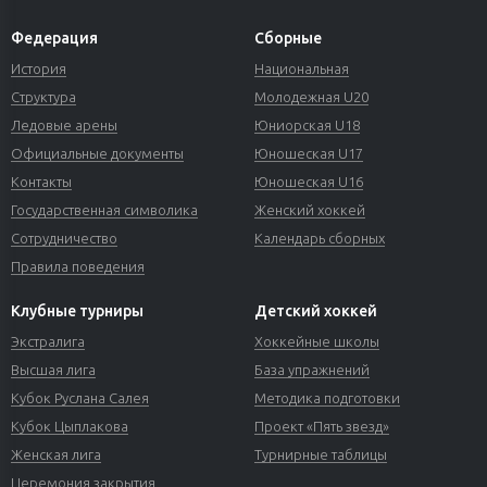
Федерация
Сборные
История
Национальная
Структура
Молодежная U20
Ледовые арены
Юниорская U18
Официальные документы
Юношеская U17
Контакты
Юношеская U16
Государственная символика
Женский хоккей
Сотрудничество
Календарь сборных
Правила поведения
Клубные турниры
Детский хоккей
Экстралига
Хоккейные школы
Высшая лига
База упражнений
Кубок Руслана Салея
Методика подготовки
Кубок Цыплакова
Проект «Пять звезд»
Женская лига
Турнирные таблицы
Церемония закрытия