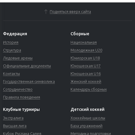
Подняться вверх сайта
Федерация
Сборные
История
Национальная
Структура
Молодежная U20
Ледовые арены
Юниорская U18
Официальные документы
Юношеская U17
Контакты
Юношеская U16
Государственная символика
Женский хоккей
Сотрудничество
Календарь сборных
Правила поведения
Клубные турниры
Детский хоккей
Экстралига
Хоккейные школы
Высшая лига
База упражнений
Кубок Руслана Салея
Методика подготовки