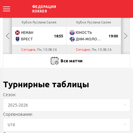
ея
Кубок Руслана Салея
Кубок Руслана Салея
К
НЕМАН
ЮНОСТЬ
А
18:55
19:00
БРЕСТ
ДНМ-МОЛОДЕЧНО
Ш
Сегодня
, Пн, 10.08.26
Сегодня
, Пн, 10.08.26
С
Все матчи
Турнирные таблицы
Сезон:
2025-2026
Соревнование:
U16