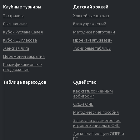
Клубные турниры
Детский хоккей
Экстралига
Хоккейные школы
Высшая лига
База упражнений
Кубок Руслана Салея
Методика подготовки
Кубок Цыплакова
Проект «Пять звезд»
Женская лига
Турнирные таблицы
Церемония закрытия
Квалификационные
предложения
Таблица переходов
Судейство
Как стать хоккейным
арбитром?
Судьи ОЧБ
Методические пособия
Запрос на рассмотрение
игрового эпизода в ОЧБ
Дисквалификации ОПРБ и
РС