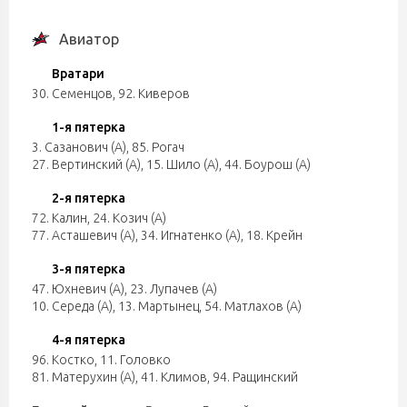
Авиатор
Вратари
30. Семенцов
,
92. Киверов
1-я пятерка
3. Сазанович (А)
,
85. Рогач
27. Вертинский (А)
,
15. Шило (А)
,
44. Боурош (А)
2-я пятерка
72. Калин
,
24. Козич (А)
77. Асташевич (А)
,
34. Игнатенко (А)
,
18. Крейн
3-я пятерка
47. Юхневич (А)
,
23. Лупачев (А)
10. Середа (А)
,
13. Мартынец
,
54. Матлахов (А)
4-я пятерка
96. Костко
,
11. Головко
81. Матерухин (А)
,
41. Климов
,
94. Ращинский