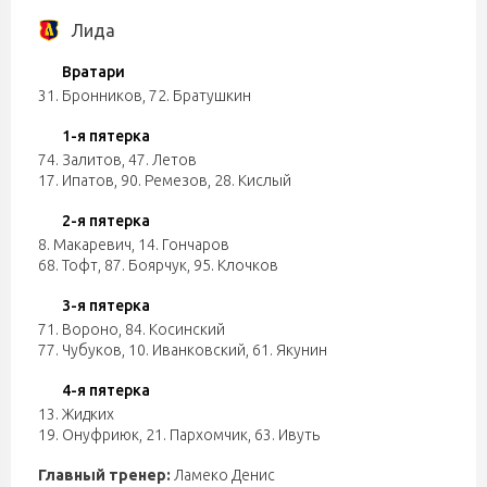
Лида
Вратари
31. Бронников
,
72. Братушкин
1-я пятерка
74. Залитов
,
47. Летов
17. Ипатов
,
90. Ремезов
,
28. Кислый
2-я пятерка
8. Макаревич
,
14. Гончаров
68. Тофт
,
87. Боярчук
,
95. Клочков
3-я пятерка
71. Вороно
,
84. Косинский
77. Чубуков
,
10. Иванковский
,
61. Якунин
4-я пятерка
13. Жидких
19. Онуфриюк
,
21. Пархомчик
,
63. Ивуть
Главный тренер:
Ламеко Денис