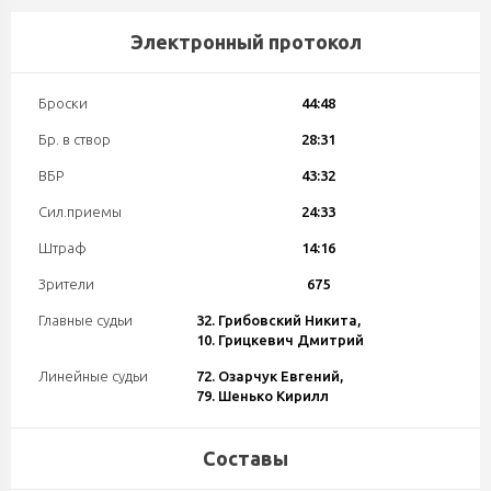
Электронный протокол
Броски
44:48
Бр. в створ
28:31
ВБР
43:32
Сил.приемы
24:33
Штраф
14:16
Зрители
675
Главные судьи
32. Грибовский Никита,
10. Грицкевич Дмитрий
Линейные судьи
72. Озарчук Евгений,
79. Шенько Кирилл
Составы