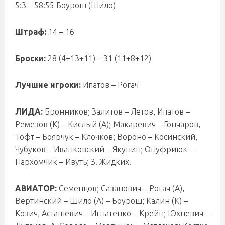
5:3 – 58:55 Боурош (Шило)
Штраф:
14 – 16
Броски:
28 (4+13+11) – 31 (11+8+12)
Лучшие игроки:
Ипатов – Рогач
ЛИДА:
Бронников; Залитов – Летов, Ипатов –
Ремезов (К) – Кислый (А); Макаревич – Гончаров,
Тофт – Боярчук – Клочков; Вороно – Косинский,
Чубуков – Иванковский – Якунин; Онуфриюк –
Пархомчик – Ивуть; З. Жидких.
АВИАТОР:
Семенцов; Сазанович – Рогач (А),
Вертинский – Шило (А) – Боурош; Калин (К) –
Козич, Асташевич – Игнатенко – Крейн; Юхневич –