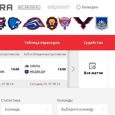
Таблица переходов
Судейство
ра Цыплакова
Кубок Владимира Цыплакова
Товарищеский турнир
ЗУБРЫ
ДНМ-ШИННИК
14:00
14:00
18:00
МИК
МЕДВЕДИ
ТАЙФУН
Все матчи
т, 07.08.26
Сегодня
, Пт, 07.08.26
Сегодня
, Пт, 07.08.26
Статистика:
Команды:
Команда
Выберите команду