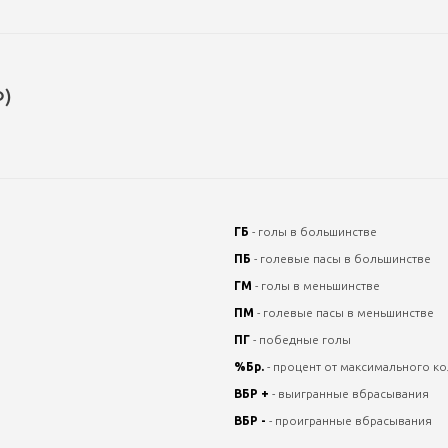
Ф)
ГБ
- голы в большинстве
ПБ
- голевые пасы в большинстве
ГМ
- голы в меньшинстве
ПМ
- голевые пасы в меньшинстве
ПГ
- победные голы
%Бр.
- процент от максимального ко
ВБР +
- выигранные вбрасывания
ВБР -
- проигранные вбрасывания