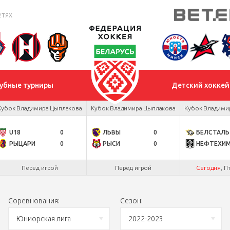
етях
убные турниры
Детский хоккей
Кубок Владимира Цыплакова
Кубок Владимира Цыплакова
Кубок Владими
U18
0
ЛЬВЫ
0
БЕЛСТАЛЬ
РЫЦАРИ
0
РЫСИ
0
НЕФТЕХИ
Перед игрой
Перед игрой
Сегодня
, П
Соревнования:
Сезон:
Юниорская лига
2022-2023