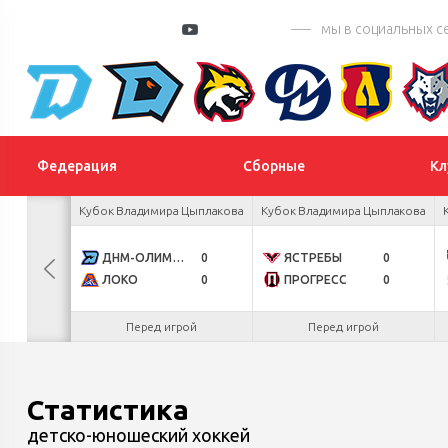
мы в социальных с
Федерация
Сборные
Кл
 Цыплакова
Кубок Владимира Цыплакова
Кубок Владимира Цыплакова
3
ДНМ-ОЛИМПИК
0
ЯСТРЕБЫ
0
1
ЛОКО
0
ПРОГРЕСС
0
.26
Перед игрой
Перед игрой
Статистика
детско-юношеский хоккей