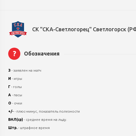
СК "СКА-Светлогорец" Светлогорск (Р
?
Обозначения
З
- заявлен на матч
И
- игры
Г
- голы
А
- пасы
О
- очки
+/-
- плюс-минус, показатель полезности
ВНЛ(ср)
- среднее время на льду.
Штр.
- штрафное время