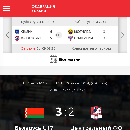
ея
Кубок Руслана Салея
Кубок Руслана Салея
К
ХИМИК
4
МОГИЛЕВ
3
Н
ОТ
МЕТАЛЛУРГ
5
СЛАВУТИЧ
4
Б
Сегодня
, Вс, 09.08.26
Конец третьего периода
Все матчи
U17, игра №15
|
16:15, 20 июля 2024, (Суббота)
МЛА "Шайба"
, г. Сочи
3
:
2
Беларусь U17
Центральный ФО