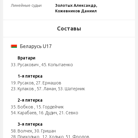
Линейные судьи
Золотых Александр,
Кожевников Даниил
Составы
Беларусь U17
Вратари
33. Русакович
,
45. Копытаенко
1-я пятерка
19. Русаков
,
27. Ермашов
23. Кулаков
,
57. Ламан
,
53. Шатерник
2-я пятерка
35. Бобков
,
15. Гордейчик
54. Карабаев
,
16. Дудич
,
21. Севко
3-я пятерка
58. Волчек
,
30. Гришан
28. Приходько
,
12. Ходько
,
51. Фролов