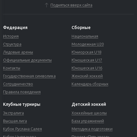
Подняться вверх сайта
Федерация
Сборные
История
Национальная
Структура
Молодежная U20
Ледовые арены
Юниорская U18
Официальные документы
Юношеская U17
Контакты
Юношеская U16
Государственная символика
Женский хоккей
Сотрудничество
Календарь сборных
Правила поведения
Клубные турниры
Детский хоккей
Экстралига
Хоккейные школы
Высшая лига
База упражнений
Кубок Руслана Салея
Методика подготовки
Кубок Цыплакова
Проект «Пять звезд»