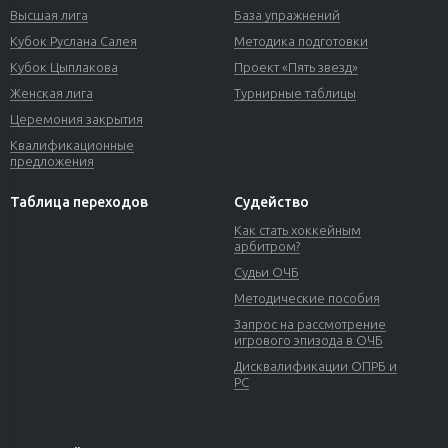
Высшая лига
База упражнений
Кубок Руслана Салея
Методика подготовки
Кубок Цыплакова
Проект «Пять звезд»
Женская лига
Турнирные таблицы
Церемония закрытия
Квалификационные
предложения
Таблица переходов
Судейство
Как стать хоккейным
арбитром?
Судьи ОЧБ
Методические пособия
Запрос на рассмотрение
игрового эпизода в ОЧБ
Дисквалификации ОПРБ и
РС