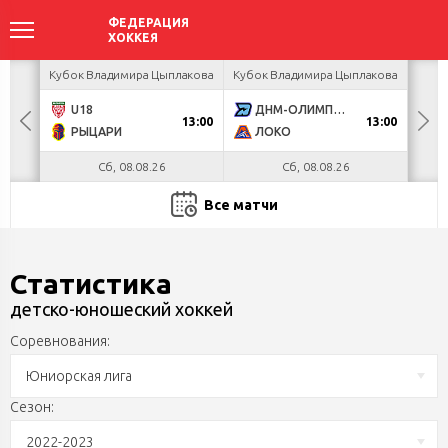
ир
Кубок Владимира Цыплакова
Кубок Владимира Цыплакова
Кубо
U18
ДНМ-ОЛИМПИК
Я
13:00
13:00
РЫЦАРИ
ЛОКО
П
Сб, 08.08.26
Сб, 08.08.26
Все матчи
Статистика
детско-юношеский хоккей
Соревнования:
Юниорская лига
Сезон:
2022-2023