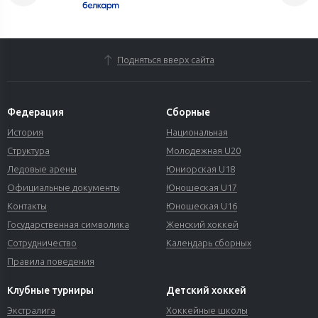
Подняться вверх сайта
Федерация
Сборные
История
Национальная
Структура
Молодежная U20
Ледовые арены
Юниорская U18
Официальные документы
Юношеская U17
Контакты
Юношеская U16
Государственная символика
Женский хоккей
Сотрудничество
Календарь сборных
Правила поведения
Клубные турниры
Детский хоккей
Экстралига
Хоккейные школы