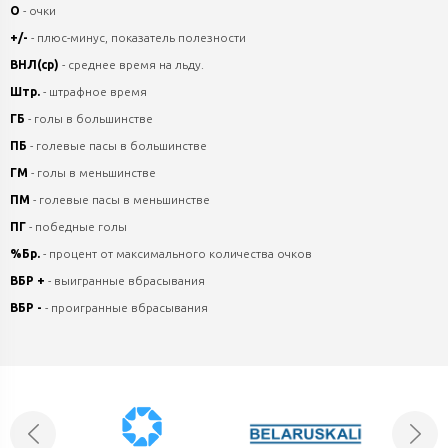
О
- очки
+/-
- плюс-минус, показатель полезности
ВНЛ(ср)
- среднее время на льду.
Штр.
- штрафное время
ГБ
- голы в большинстве
ПБ
- голевые пасы в большинстве
ГМ
- голы в меньшинстве
ПМ
- голевые пасы в меньшинстве
ПГ
- победные голы
%Бр.
- процент от максимального количества очков
ВБР +
- выигранные вбрасывания
ВБР -
- проигранные вбрасывания