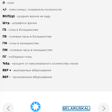
О
- очки
+/-
- плюс-минус, показатель полезности
ВНЛ(ср)
- среднее время на льду.
Штр.
- штрафное время
ГБ
- голы в большинстве
ПБ
- голевые пасы в большинстве
ГМ
- голы в меньшинстве
ПМ
- голевые пасы в меньшинстве
ПГ
- победные голы
%Бр.
- процент от максимального количества очков
ВБР +
- выигранные вбрасывания
ВБР -
- проигранные вбрасывания