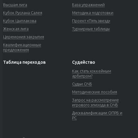
Высшая лига
База упражнений
Кубок Руслана Салея
Методика подготовки
Кубок Цыплакова
Проект «Пять звезд»
Женская лига
Турнирные таблицы
Церемония закрытия
Квалификационные
предложения
Таблица переходов
Судейство
Как стать хоккейным
арбитром?
Судьи ОЧБ
Методические пособия
Запрос на рассмотрение
игрового эпизода в ОЧБ
Дисквалификации ОПРБ и
РС