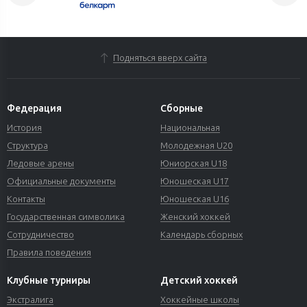
Подняться вверх сайта
Федерация
Сборные
История
Национальная
Структура
Молодежная U20
Ледовые арены
Юниорская U18
Официальные документы
Юношеская U17
Контакты
Юношеская U16
Государственная символика
Женский хоккей
Сотрудничество
Календарь сборных
Правила поведения
Клубные турниры
Детский хоккей
Экстралига
Хоккейные школы