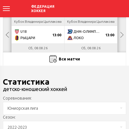
ир
Кубок Владимира Цыплакова
Кубок Владимира Цыплакова
Кубо
U18
ДНМ-ОЛИМПИК
Я
13:00
13:00
РЫЦАРИ
ЛОКО
П
Сб, 08.08.26
Сб, 08.08.26
Все матчи
Статистика
детско-юношеский хоккей
Соревнования:
Юниорская лига
Сезон:
2022-2023