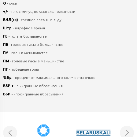
О
- очки
+/-
- плюс-минус, показатель полезности
ВНЛ(ср)
- среднее время на льду.
Штр.
- штрафное время
ГБ
- голы в большинстве
ПБ
- голевые пасы в большинстве
ГМ
- голы в меньшинстве
ПМ
- голевые пасы в меньшинстве
ПГ
- победные голы
%Бр.
- процент от максимального количества очков
ВБР +
- выигранные вбрасывания
ВБР -
- проигранные вбрасывания