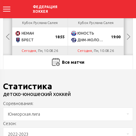
ея
Кубок Руслана Салея
Кубок Руслана Салея
К
НЕМАН
ЮНОСТЬ
А
18:55
19:00
БРЕСТ
ДНМ-МОЛОДЕЧНО
Ш
Сегодня
, Пн, 10.08.26
Сегодня
, Пн, 10.08.26
С
Все матчи
Статистика
детско-юношеский хоккей
Соревнования:
Юниорская лига
Сезон:
2022-2023