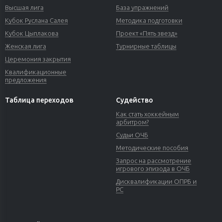
Высшая лига
База упражнений
Кубок Руслана Салея
Методика подготовки
Кубок Цыплакова
Проект «Пять звезд»
Женская лига
Турнирные таблицы
Церемония закрытия
Квалификационные
предложения
Таблица переходов
Судейство
Как стать хоккейным
арбитром?
Судьи ОЧБ
Методические пособия
Запрос на рассмотрение
игрового эпизода в ОЧБ
Дисквалификации ОПРБ и
РС