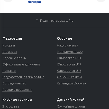
Подняться вверх сайта
Федерация
Сборные
История
Национальная
Структура
Молодежная U20
Ледовые арены
Юниорская U18
Официальные документы
Юношеская U17
Контакты
Юношеская U16
Государственная символика
Женский хоккей
Сотрудничество
Календарь сборных
Правила поведения
Клубные турниры
Детский хоккей
Экстралига
Хоккейные школы