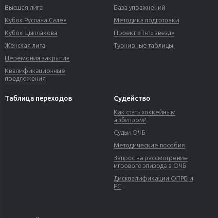
Высшая лига
База упражнений
Кубок Руслана Салея
Методика подготовки
Кубок Цыплакова
Проект «Пять звезд»
Женская лига
Турнирные таблицы
Церемония закрытия
Квалификационные
предложения
Таблица переходов
Судейство
Как стать хоккейным
арбитром?
Судьи ОЧБ
Методические пособия
Запрос на рассмотрение
игрового эпизода в ОЧБ
Дисквалификации ОПРБ и
РС