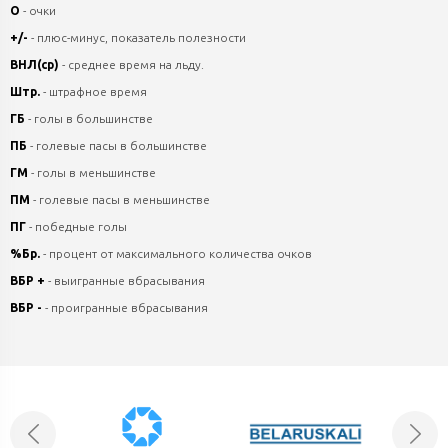
О
- очки
+/-
- плюс-минус, показатель полезности
ВНЛ(ср)
- среднее время на льду.
Штр.
- штрафное время
ГБ
- голы в большинстве
ПБ
- голевые пасы в большинстве
ГМ
- голы в меньшинстве
ПМ
- голевые пасы в меньшинстве
ПГ
- победные голы
%Бр.
- процент от максимального количества очков
ВБР +
- выигранные вбрасывания
ВБР -
- проигранные вбрасывания