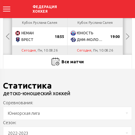
ея
Кубок Руслана Салея
Кубок Руслана Салея
К
НЕМАН
ЮНОСТЬ
А
18:55
19:00
БРЕСТ
ДНМ-МОЛОДЕЧНО
Ш
Сегодня
, Пн, 10.08.26
Сегодня
, Пн, 10.08.26
С
Все матчи
Статистика
детско-юношеский хоккей
Соревнования:
Юниорская лига
Сезон:
2022-2023