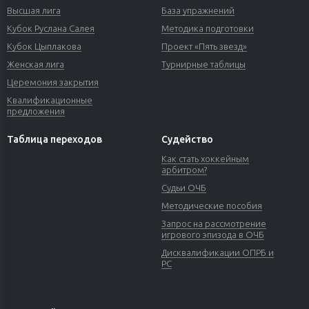
Высшая лига
База упражнений
Кубок Руслана Салея
Методика подготовки
Кубок Цыплакова
Проект «Пять звезд»
Женская лига
Турнирные таблицы
Церемония закрытия
Квалификационные
предложения
Таблица переходов
Судейство
Как стать хоккейным
арбитром?
Судьи ОЧБ
Методические пособия
Запрос на рассмотрение
игрового эпизода в ОЧБ
Дисквалификации ОПРБ и
РС