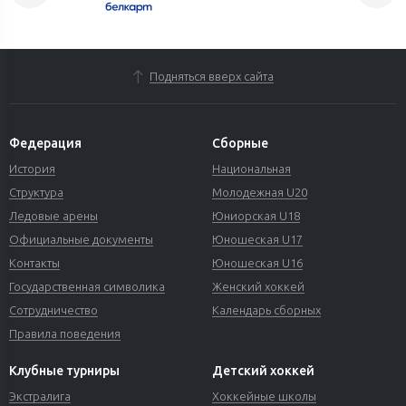
Подняться вверх сайта
Федерация
Сборные
История
Национальная
Структура
Молодежная U20
Ледовые арены
Юниорская U18
Официальные документы
Юношеская U17
Контакты
Юношеская U16
Государственная символика
Женский хоккей
Сотрудничество
Календарь сборных
Правила поведения
Клубные турниры
Детский хоккей
Экстралига
Хоккейные школы