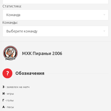
Статистика:
Команда
Команды:
Выберите команду
МХК Пираньи 2006
?
Обозначения
З
- заявлен на матч
И
- игры
Г
- голы
А
- пасы