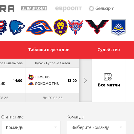
Таблица переходов
Судейство
ра Цыплакова
Кубок Руслана Салея
Кубок Руслана Салея
ГОМЕЛЬ
МОГИЛЕВ
14:00
13:00
13:00
МИК
ЛОКОМОТИВ
СЛАВУТИЧ
Все матчи
08.26
Вс, 09.08.26
Вс, 09.08.26
Статистика:
Команды:
Команда
Выберите команду