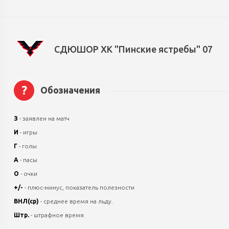
СДЮШОР ХК "Пинские ястребы" 07
?
Обозначения
З
- заявлен на матч
И
- игры
Г
- голы
А
- пасы
О
- очки
+/-
- плюс-минус, показатель полезности
ВНЛ(ср)
- среднее время на льду.
Штр.
- штрафное время