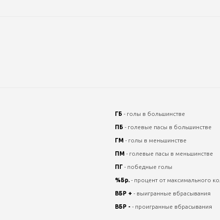
ГБ
- голы в большинстве
ПБ
- голевые пасы в большинстве
ГМ
- голы в меньшинстве
ПМ
- голевые пасы в меньшинстве
ПГ
- победные голы
%Бр.
- процент от максимального ко
ВБР +
- выигранные вбрасывания
ВБР -
- проигранные вбрасывания