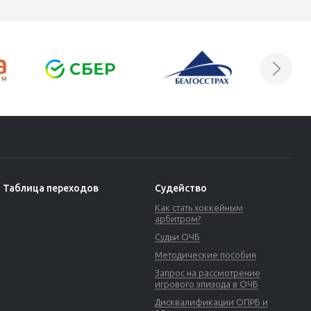
Таблица переходов
Судейство
Как стать хоккейным
арбитром?
Судьи ОЧБ
Методические пособия
Запрос на рассмотрение
игрового эпизода в ОЧБ
Дисквалификации ОПРБ и