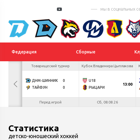
мы в социальных с
Федерация
Сборные
Кл
 Цыплакова
Товарищеский турнир
Кубок Владимира Цыплакова
4
ДНМ-ШИННИК
0
U18
БУЛ
13:00
3
ТАЙФУН
0
РЫЦАРИ
.26
Перед игрой
Сб, 08.08.26
Статистика
детско-юношеский хоккей