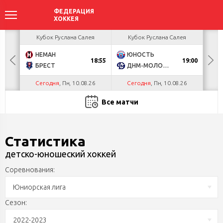
ея
Кубок Руслана Салея
Кубок Руслана Салея
К
НЕМАН
ЮНОСТЬ
А
18:55
19:00
БРЕСТ
ДНМ-МОЛОДЕЧНО
Ш
Сегодня
, Пн, 10.08.26
Сегодня
, Пн, 10.08.26
С
Все матчи
Статистика
детско-юношеский хоккей
Соревнования:
Юниорская лига
Сезон:
2022-2023