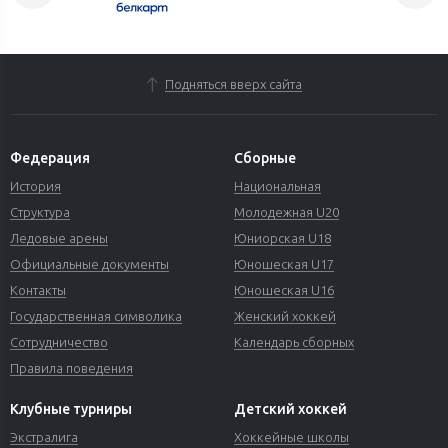
Подняться вверх сайта
Федерация
Сборные
История
Национальная
Структура
Молодежная U20
Ледовые арены
Юниорская U18
Официальные документы
Юношеская U17
Контакты
Юношеская U16
Государственная символика
Женский хоккей
Сотрудничество
Календарь сборных
Правила поведения
Клубные турниры
Детский хоккей
Экстралига
Хоккейные школы