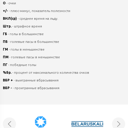
О
- очки
+/-
- плюс-минус, показатель полезности
ВНЛ(ср)
- среднее время на льду.
Штр.
- штрафное время
ГБ
- голы в большинстве
ПБ
- голевые пасы в большинстве
ГМ
- голы в меньшинстве
ПМ
- голевые пасы в меньшинстве
ПГ
- победные голы
%Бр.
- процент от максимального количества очков
ВБР +
- выигранные вбрасывания
ВБР -
- проигранные вбрасывания