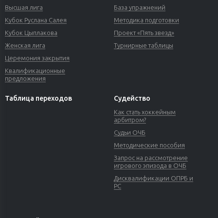
Высшая лига
База упражнений
Кубок Руслана Салея
Методика подготовки
Кубок Цыплакова
Проект «Пять звезд»
Женская лига
Турнирные таблицы
Церемония закрытия
Квалификационные
предложения
Таблица переходов
Судейство
Как стать хоккейным
арбитром?
Судьи ОЧБ
Методические пособия
Запрос на рассмотрение
игрового эпизода в ОЧБ
Дисквалификации ОПРБ и
РС