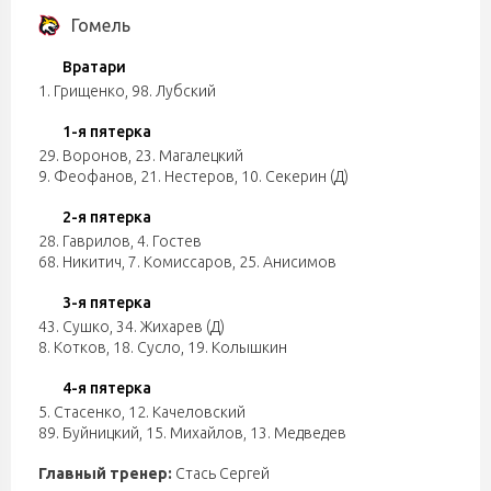
Гомель
Вратари
1. Грищенко
,
98. Лубский
1-я пятерка
29. Воронов
,
23. Магалецкий
9. Феофанов
,
21. Нестеров
,
10. Секерин (Д)
2-я пятерка
28. Гаврилов
,
4. Гостев
68. Никитич
,
7. Комиссаров
,
25. Анисимов
3-я пятерка
43. Сушко
,
34. Жихарев (Д)
8. Котков
,
18. Сусло
,
19. Колышкин
4-я пятерка
5. Стасенко
,
12. Качеловский
89. Буйницкий
,
15. Михайлов
,
13. Медведев
Главный тренер:
Стась Сергей