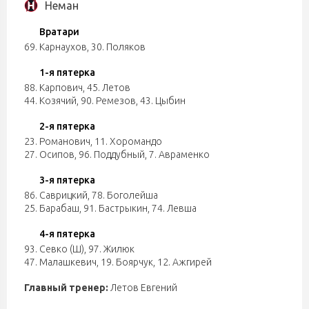
Неман
Вратари
69. Карнаухов
,
30. Поляков
1-я пятерка
88. Карпович
,
45. Летов
44. Козячий
,
90. Ремезов
,
43. Цыбин
2-я пятерка
23. Романович
,
11. Хоромандо
27. Осипов
,
96. Поддубный
,
7. Авраменко
3-я пятерка
86. Саврицкий
,
78. Боголейша
25. Барабаш
,
91. Бастрыкин
,
74. Левша
4-я пятерка
93. Севко (Ш)
,
97. Жилюк
47. Малашкевич
,
19. Боярчук
,
12. Ажгирей
Главный тренер:
Летов Евгений