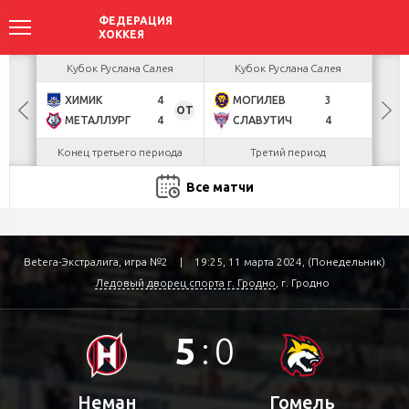
акова
Кубок Руслана Салея
Кубок Руслана Салея
К
ХИМИК
4
МОГИЛЕВ
3
Г
БУЛ
ОТ
МЕТАЛЛУРГ
4
СЛАВУТИЧ
4
Л
Конец третьего периода
Третий период
Все матчи
Betera-Экстралига, игра №2
|
19:25, 11 марта 2024, (Понедельник)
Ледовый дворец спорта г. Гродно
, г. Гродно
5
:
0
Неман
Гомель