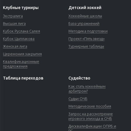
Клубные турниры
Детский хоккей
Экстралига
Хоккейные школы
Высшая лига
База упражнений
Кубок Руслана Салея
Методика подготовки
Кубок Цыплакова
Проект «Пять звезд»
Женская лига
Турнирные таблицы
Церемония закрытия
Квалификационные
предложения
Таблица переходов
Судейство
Как стать хоккейным
арбитром?
Судьи ОЧБ
Методические пособия
Запрос на рассмотрение
игрового эпизода в ОЧБ
Дисквалификации ОПРБ и
РС