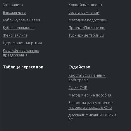
Экстралига
Хоккейные школы
Высшая лига
База упражнений
Кубок Руслана Салея
Методика подготовки
Кубок Цыплакова
Проект «Пять звезд»
Женская лига
Турнирные таблицы
Церемония закрытия
Квалификационные
предложения
Таблица переходов
Судейство
Как стать хоккейным
арбитром?
Судьи ОЧБ
Методические пособия
Запрос на рассмотрение
игрового эпизода в ОЧБ
Дисквалификации ОПРБ и
РС