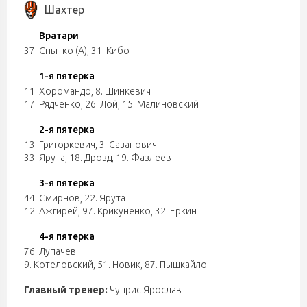
Шахтер
Вратари
37. Снытко (А)
,
31. Кибо
1-я пятерка
11. Хоромандо
,
8. Шинкевич
17. Рядченко
,
26. Лой
,
15. Малиновский
2-я пятерка
13. Григоркевич
,
3. Сазанович
33. Ярута
,
18. Дрозд
,
19. Фазлеев
3-я пятерка
44. Смирнов
,
22. Ярута
12. Ажгирей
,
97. Крикуненко
,
32. Еркин
4-я пятерка
76. Лупачев
9. Котеловский
,
51. Новик
,
87. Пышкайло
Главный тренер:
Чуприс Ярослав