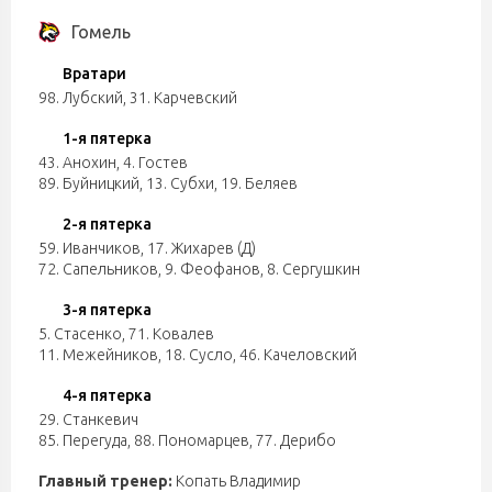
Гомель
Вратари
98. Лубский
,
31. Карчевский
1-я пятерка
43. Анохин
,
4. Гостев
89. Буйницкий
,
13. Субхи
,
19. Беляев
2-я пятерка
59. Иванчиков
,
17. Жихарев (Д)
72. Сапельников
,
9. Феофанов
,
8. Сергушкин
3-я пятерка
5. Стасенко
,
71. Ковалев
11. Межейников
,
18. Сусло
,
46. Качеловский
4-я пятерка
29. Станкевич
85. Перегуда
,
88. Пономарцев
,
77. Дерибо
Главный тренер:
Копать Владимир