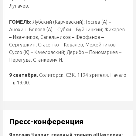
Лупачев.
ГОМЕЛЬ:
Лубский (Карчевский); Гостев (А) –
Анохин, Беляев (А) – Субхи – Буйницкий; Жихарев
– Иванчиков, Сапельников – Феофанов –
Сергушкин; Стасенко – Ковалев, Межейников –
Сусло (К) – Качеловский; Дерибо – Пономарцев –
Перегуда, Станкевич И.
9 сентября.
Солигорск, СЗК. 1194 зрителя. Начало
– в 19:00.
Пресс-конференция
Ярослав Чуприс, главный тренер «Шахтера»: