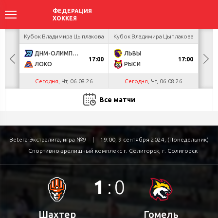
ея
Кубок Владимира Цыплакова
Кубок Владимира Цыплакова
Т
ДНМ-ОЛИМПИК
ЛЬВЫ
Д
17:00
17:00
ЛОКО
РЫСИ
Сегодня
, Чт, 06.08.26
Сегодня
, Чт, 06.08.26
С
Все матчи
Betera-Экстралига, игра №9
|
19:00, 9 сентября 2024, (Понедельник)
Спортивно-зрелищный комплекс г. Солигорск
, г. Солигорск
1
:
0
Шахтер
Гомель