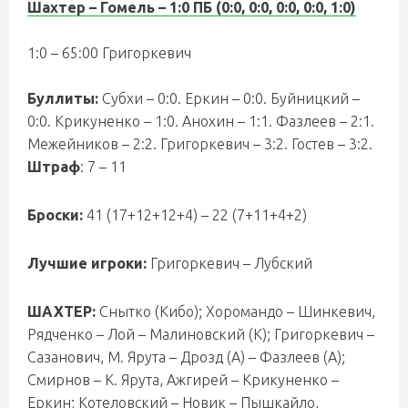
Шахтер – Гомель
– 1:0 ПБ (0:0, 0:0, 0:0, 0:0, 1:0)
1:0 – 65:00 Григоркевич
Буллиты:
Субхи – 0:0. Еркин – 0:0. Буйницкий –
0:0. Крикуненко – 1:0. Анохин – 1:1. Фазлеев – 2:1.
Межейников – 2:2. Григоркевич – 3:2. Гостев – 3:2.
Штраф
: 7 – 11
Броски:
41 (17+12+12+4) – 22 (7+11+4+2)
Лучшие игроки:
Григоркевич – Лубский
ШАХТЕР:
Снытко (Кибо); Хоромандо – Шинкевич,
Рядченко – Лой – Малиновский (К); Григоркевич –
Сазанович, М. Ярута – Дрозд (А) – Фазлеев (А);
Смирнов – К. Ярута, Ажгирей – Крикуненко –
Еркин; Котеловский – Новик – Пышкайло,