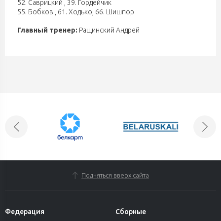
52. Саврицкий
,
39. Гордейчик
55. Бобков
,
61. Ходько
,
66. Шишпор
Главный тренер:
Ращинский Андрей
Подняться вверх сайта
Федерация
Сборные