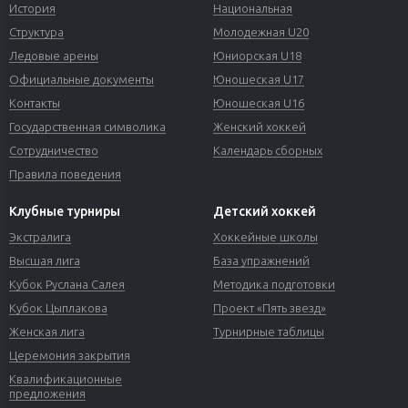
История
Национальная
Структура
Молодежная U20
Ледовые арены
Юниорская U18
Официальные документы
Юношеская U17
Контакты
Юношеская U16
Государственная символика
Женский хоккей
Сотрудничество
Календарь сборных
Правила поведения
Клубные турниры
Детский хоккей
Экстралига
Хоккейные школы
Высшая лига
База упражнений
Кубок Руслана Салея
Методика подготовки
Кубок Цыплакова
Проект «Пять звезд»
Женская лига
Турнирные таблицы
Церемония закрытия
Квалификационные
предложения