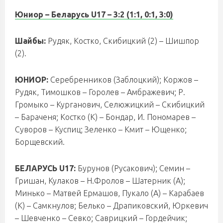
Юниор – Беларусь U17
– 3:2 (1:1, 0:1, 3:0)
Шайбы:
Рудяк, Костко, Скибицкий (2) – Шишпор
(2).
ЮНИОР:
Серебренников (Заблоцкий); Коржов –
Рудяк, Тимошков – Горолев – Амбражевич; Р.
Громыко – Курганович, Селюжицкий – Скибицкий
– Бараченя; Костко (К) – Бондар, И. Пономарев –
Суворов – Куспиц; Зеленко – Кмит – Ющенко;
Борщевский.
БЕЛАРУСЬ U17:
Бурунов (Русакович); Семин –
Гришан, Кулаков – Н.Фролов – Шатерник (А);
Минько – Матвей Ермашов, Пукало (А) – Карабаев
(К) – Самкнулов; Белько – Драпиковский, Юркевич
– Шевченко – Севко; Саврицкий – Гордейчик;