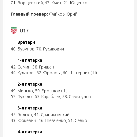
71. Борщевский
,
47. Кмит
,
21. Ющенко
Главный тренер:
Файков Юрий
U17
Вратари
40. Бурунов
,
70. Русакович
1-я пятерка
42. Семин
,
38. Гришан
44. Кулаков
,
62. Фролов
,
60. Шатерник (Ш)
2-я пятерка
49. Минько
,
59. Ермашов (Ш)
57. Пукало
,
65. Карабаев
,
58. Самкнулов
3-я пятерка
45. Белько
,
41. Драпиковский
43. Юркевич
,
46. Шевченко
,
51. Севко
4-я пятерка