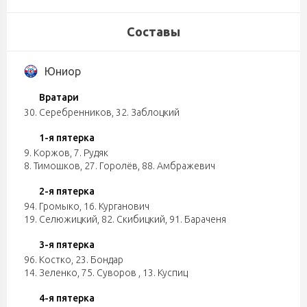
Составы
Юниор
Вратари
30. Серебренников
,
32. Заблоцкий
1-я пятерка
9. Коржов
,
7. Рудяк
8. Тимошков
,
27. Горолёв
,
88. Амбражевич
2-я пятерка
94. Громыко
,
16. Курганович
19. Селюжицкий
,
82. Скибицкий
,
91. Бараченя
3-я пятерка
96. Костко
,
23. Бондар
14. Зеленко
,
75. Суворов
,
13. Куспиц
4-я пятерка