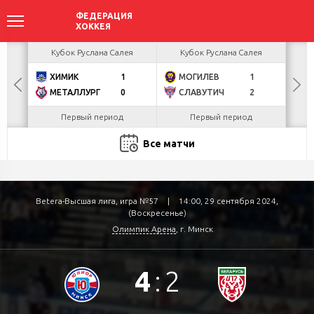
акова
Кубок Руслана Салея
Кубок Руслана Салея
К
ХИМИК
1
МОГИЛЕВ
1
Г
БУЛ
МЕТАЛЛУРГ
0
СЛАВУТИЧ
2
Л
Первый период
Первый период
Все матчи
Betera-Высшая лига, игра №57
|
14:00, 29 сентября 2024,
(Воскресенье)
Олимпик Арена
, г. Минск
4
:
2