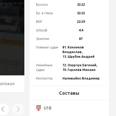
Броски
32:22
Бр. в створ
32:22
ВБР
22:29
Штраф
4:4
Зрители
87
Главные судьи
81. Кононков
Владислав,
13. Шрубок Андрей
Линейные
72. Озарчук Евгений,
судьи
70. Горолёв Михаил
Инспектор
Наливайко Владимир
ротокол
Составы
U18