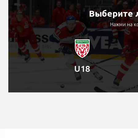
Выберите л
Нажми на к
U18