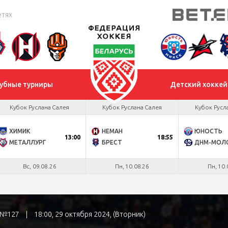
етях
убные турниры
Детский хоккей
Кубок Руслана Салея
Кубок Руслана Салея
Кубок Русл
ХИМИК
НЕМАН
ЮНОСТЬ
13:00
18:55
МЕТАЛЛУРГ
БРЕСТ
Вс, 09.08.26
Пн, 10.08.26
Пн, 10.
а №127
|
18:00, 29 октября 2024, (Вторник)