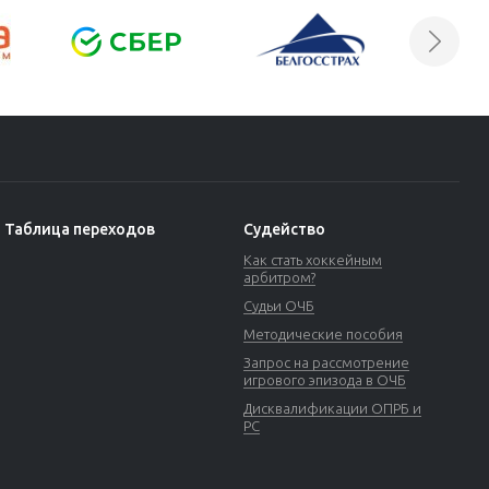
Таблица переходов
Судейство
Как стать хоккейным
арбитром?
Судьи ОЧБ
Методические пособия
Запрос на рассмотрение
игрового эпизода в ОЧБ
Дисквалификации ОПРБ и
РС