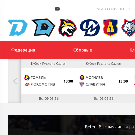
мы в социальных с
Федерация
Сборные
Кл
 Цыплакова
Кубок Руслана Салея
Кубок Руслана Салея
2
ГОМЕЛЬ
МОГИЛЕВ
БУЛ
13:00
13:00
К
1
ЛОКОМОТИВ
СЛАВУТИЧ
.26
Вс, 09.08.26
Вс, 09.08.26
Betera-Высшая лига, игр