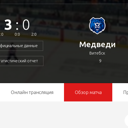
3
:
0
:0
0:0
2:0
Медведи
фициальные данные
Витебск
9
татистический отчет
Онлайн трансляция
Обзор матча
П