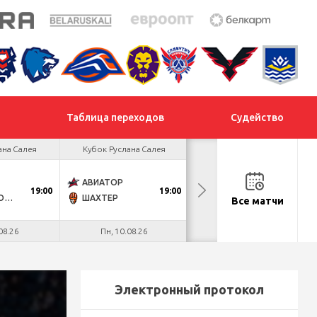
Таблица переходов
Судейство
ана Салея
Кубок Руслана Салея
Кубок Руслана Салея
АВИАТОР
МОГИЛЕВ
19:00
19:00
18:30
ДНМ-МОЛОДЕЧНО
ШАХТЕР
МЕТАЛЛУРГ
Все матчи
08.26
Пн, 10.08.26
Вт, 11.08.26
Электронный протокол