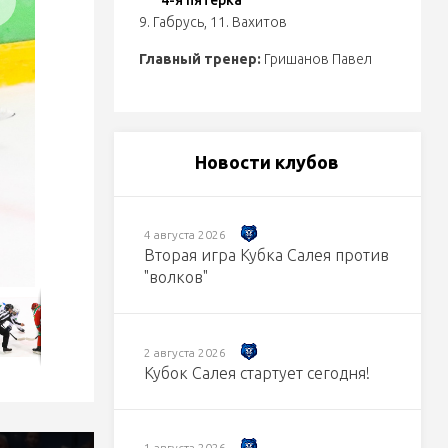
4-я пятерка
9. Габрусь
,
11. Вахитов
Главный тренер:
Гришанов Павел
Новости клубов
4 августа 2026
Вторая игра Кубка Салея против
"волков"
2 августа 2026
Кубок Салея стартует сегодня!
1 августа 2026