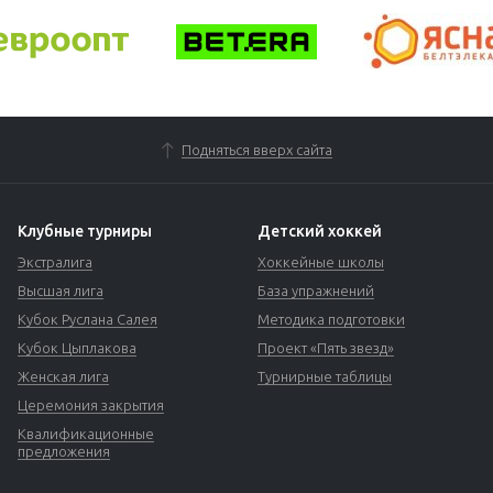
Подняться вверх сайта
Клубные турниры
Детский хоккей
Экстралига
Хоккейные школы
Высшая лига
База упражнений
Кубок Руслана Салея
Методика подготовки
Кубок Цыплакова
Проект «Пять звезд»
Женская лига
Турнирные таблицы
Церемония закрытия
Квалификационные
предложения