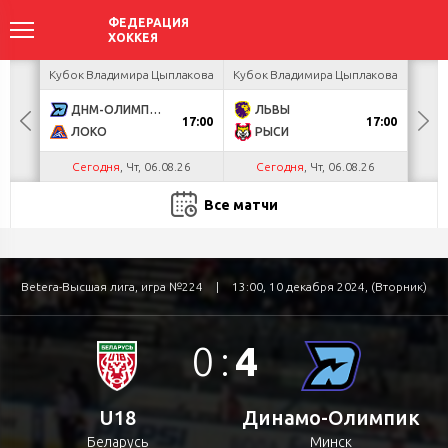
ея
Кубок Владимира Цыплакова
Кубок Владимира Цыплакова
Т
ДНМ-ОЛИМПИК
ЛЬВЫ
Д
17:00
17:00
ЛОКО
РЫСИ
Сегодня
, Чт, 06.08.26
Сегодня
, Чт, 06.08.26
С
Все матчи
Betera-Высшая лига, игра №224
|
13:00, 10 декабря 2024, (Вторник)
0
:
4
U18
Динамо-Олимпик
Беларусь
Минск