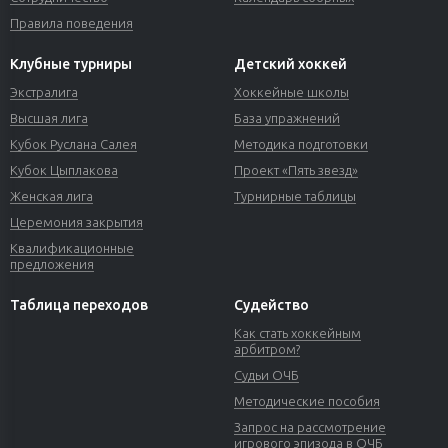
Правила поведения
Клубные турниры
Детский хоккей
Экстралига
Хоккейные школы
Высшая лига
База упражнений
Кубок Руслана Салея
Методика подготовки
Кубок Цыплакова
Проект «Пять звезд»
Женская лига
Турнирные таблицы
Церемония закрытия
Квалификационные
предложения
Таблица переходов
Судейство
Как стать хоккейным
арбитром?
Судьи ОЧБ
Методические пособия
Запрос на рассмотрение
игрового эпизода в ОЧБ