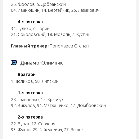
26. Фролов
,
5. Добранский
64. Иванюшин
,
14. Вергейчик
,
25. Лазакович
4-я пятерка
34. Гулько
,
6. Горин
21. Соколовский
,
18. Мозоль
,
7. Куспиц
Главный тренер:
Пономарев Степан
Динамо-Олимпик
Вратари
1. Тюликов
,
50. Липский
1-я пятерка
28. Гранченко
,
15. Кравчук
92. Викулов
,
91. Матюшенко
,
17. Домбровский
2-я пятерка
22. Бурак
,
12. Серченя
93. Жуков
,
29. Гайдукевич
,
77. Зенюк