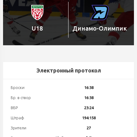
U18
Динамо-Олимпик
Электронный протокол
Броски
16:38
Бр. в створ
16:38
ВБР
23:24
Штраф
194:158
Зрители
27