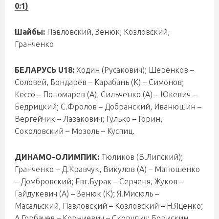
0:1)
Шайбы:
Павловский, Зенюк, Козловский,
Гранченко
БЕЛАРУСЬ U18:
Ходин (Русакович); Шеренков –
Соловей, Бондарев – Карабань (К) – Симонов;
Кессо – Пономарев (А), Сильченко (А) – Юкевич –
Бедрицкий; С.Фролов – Добранский, Иванюшин –
Вергейчик – Лазакович; Гулько – Горин,
Соколовский – Мозоль – Куспиц.
ДИНАМО-ОЛИМПИК:
Тюликов (В.Липский);
Гранченко – Д.Кравчук, Викулов (А) – Матюшенко
– Домбровский; Евг.Бурак – Серченя, Жуков –
Гайдукевич (А) – Зенюк (К); Я.Мисюль –
Масальский, Павловский – Козловский – Н.Яценко;
А.Горбачев – Корниевич – Скорупич; Борискин,