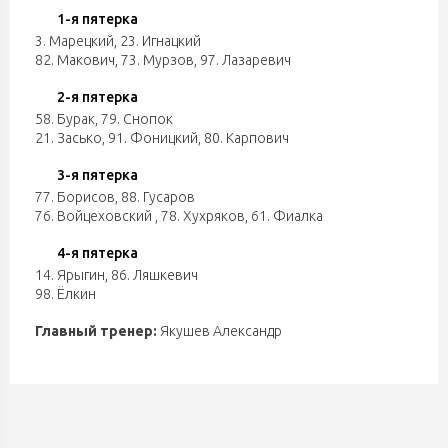
1-я пятерка
3. Марецкий
,
23. Игнацкий
82. Макович
,
73. Мурзов
,
97. Лазаревич
2-я пятерка
58. Бурак
,
79. Снопок
21. Засько
,
91. Фоницкий
,
80. Карпович
3-я пятерка
77. Борисов
,
88. Гусаров
76. Войцеховский
,
78. Хухряков
,
61. Фиалка
4-я пятерка
14. Ярыгин
,
86. Ляшкевич
98. Ёлкин
Главный тренер:
Якушев Александр