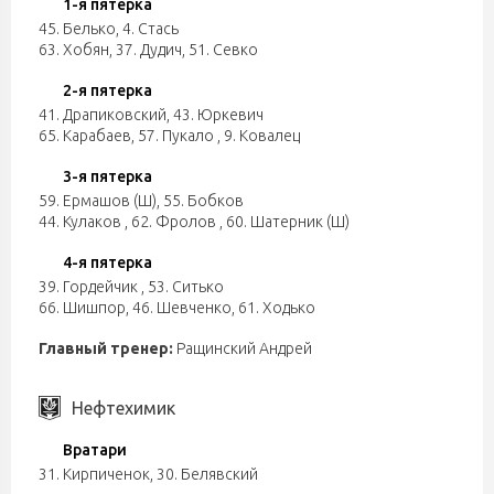
1-я пятерка
45. Белько
,
4. Стась
63. Хобян
,
37. Дудич
,
51. Севко
2-я пятерка
41. Драпиковский
,
43. Юркевич
65. Карабаев
,
57. Пукало
,
9. Ковалец
3-я пятерка
59. Ермашов (Ш)
,
55. Бобков
44. Кулаков
,
62. Фролов
,
60. Шатерник (Ш)
4-я пятерка
39. Гордейчик
,
53. Ситько
66. Шишпор
,
46. Шевченко
,
61. Ходько
Главный тренер:
Ращинский Андрей
Нефтехимик
Вратари
31. Кирпиченок
,
30. Белявский