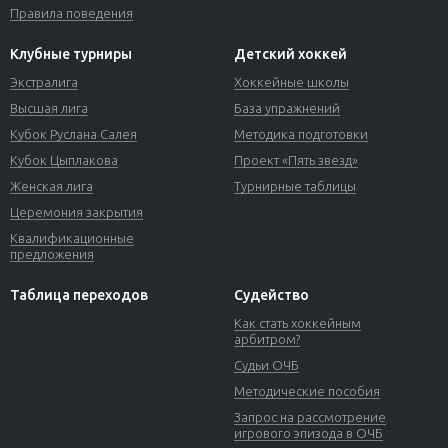
Правила поведения
Клубные турниры
Детский хоккей
Экстралига
Хоккейные школы
Высшая лига
База упражнений
Кубок Руслана Салея
Методика подготовки
Кубок Цыплакова
Проект «Пять звезд»
Женская лига
Турнирные таблицы
Церемония закрытия
Квалификационные
предложения
Таблица переходов
Судейство
Как стать хоккейным
арбитром?
Судьи ОЧБ
Методические пособия
Запрос на рассмотрение
игрового эпизода в ОЧБ