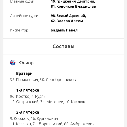
Главные судьи
10. Грицкевич Дмитрий,
81. Кононков Владислав
Линейные судьи
98. Белый Арсений,
62. Власов Артем
Инспектор
Бадыль Павел
Составы
Юниор
Вратари
35. Парахневич
,
30. Серебренников
1-я пятерка
96. Костко
,
7. Рудяк
12. Остринский
,
34. Метелев
,
10. Кислюк
2-я пятерка
9. Коржов
,
16. Курганович
11. Казарян
,
71. Борщевский
,
88. Амбражевич