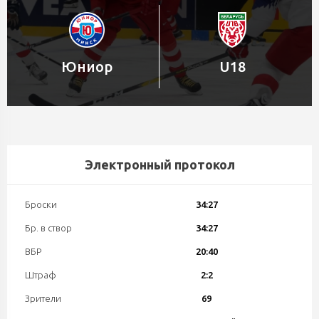
Юниор
U18
Электронный протокол
Броски
34:27
Бр. в створ
34:27
ВБР
20:40
Штраф
2:2
Зрители
69