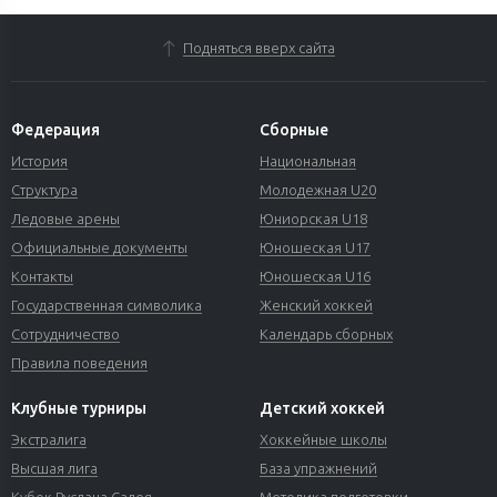
Подняться вверх сайта
Федерация
Сборные
История
Национальная
Структура
Молодежная U20
Ледовые арены
Юниорская U18
Официальные документы
Юношеская U17
Контакты
Юношеская U16
Государственная символика
Женский хоккей
Сотрудничество
Календарь сборных
Правила поведения
Клубные турниры
Детский хоккей
Экстралига
Хоккейные школы
Высшая лига
База упражнений