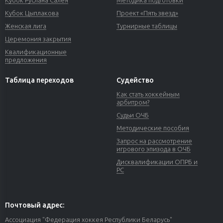
Кубок Руслана Салея
Методика подготовки
Кубок Цыплакова
Проект «Пять звезд»
Женская лига
Турнирные таблицы
Церемония закрытия
Квалификационные
предложения
Таблица переходов
Судейство
Как стать хоккейным
арбитром?
Судьи ОЧБ
Методические пособия
Запрос на рассмотрение
игрового эпизода в ОЧБ
Дисквалификации ОПРБ и
РС
Почтовый адрес:
Ассоциация "Федерация хоккея Республики Беларусь"