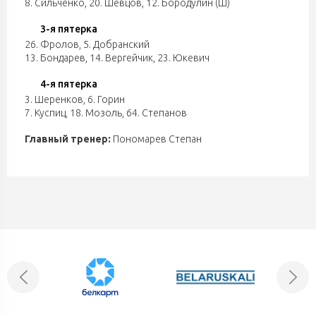
8. Сильченко
,
20. Шевцов
,
12. Бородулин (Ш)
3-я пятерка
26. Фролов
,
5. Добранский
13. Бондарев
,
14. Вергейчик
,
23. Юкевич
4-я пятерка
3. Шеренков
,
6. Горин
7. Куспиц
,
18. Мозоль
,
64. Степанов
Главный тренер:
Пономарев Степан