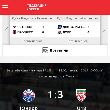
ир
Кубок Владимира Цыплакова
Кубок Владимира Цыплакова
Кубо
ЯСТРЕБЫ
1
ДНМ-ОЛИМПИК
2
U
ПРОГРЕСС
0
ЛОКО
0
Р
Третий период
Третий период
Все матчи
Betera-Высшая лига, игра №255
|
15:00, 4 января 2025, (Суббота)
Олимпик Арена
, г. Минск
1
:
3
Юниор
U18