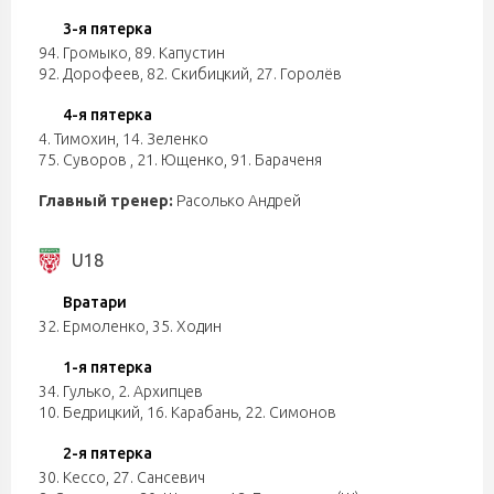
3-я пятерка
94. Громыко
,
89. Капустин
92. Дорофеев
,
82. Скибицкий
,
27. Горолёв
4-я пятерка
4. Тимохин
,
14. Зеленко
75. Суворов
,
21. Ющенко
,
91. Бараченя
Главный тренер:
Расолько Андрей
U18
Вратари
32. Ермоленко
,
35. Ходин
1-я пятерка
34. Гулько
,
2. Архипцев
10. Бедрицкий
,
16. Карабань
,
22. Симонов
2-я пятерка
30. Кессо
,
27. Сансевич