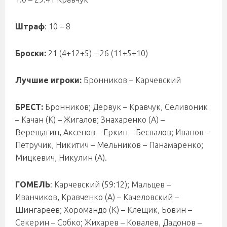
Штраф
: 10 – 8
Броски:
21 (4+12+5) – 26 (11+5+10)
Лучшие игроки:
Бронников – Карчевский
БРЕСТ:
Бронников; Дервук – Кравчук, Селивоник
– Качан (К) – Жигалов; Знахаренко (А) –
Верещагин, Аксенов – Еркин – Беспалов; Иванов –
Петручик, Никитич – Мельников – Панамаренко;
Мицкевич, Никулин (А).
ГОМЕЛЬ
: Карчевский (59:12); Мальцев –
Иванчиков, Кравченко (А) – Качеловский –
Шингареев; Хоромандо (К) – Клещик, Бовин –
Секерин – Собко; Жихарев – Ковалев, Дадонов –