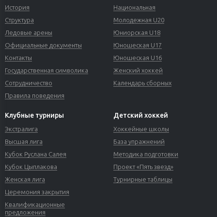
История
Национальная
Структура
Молодежная U20
Ледовые арены
Юниорская U18
Официальные документы
Юношеская U17
Контакты
Юношеская U16
Государственная символика
Женский хоккей
Сотрудничество
Календарь сборных
Правила поведения
Клубные турниры
Детский хоккей
Экстралига
Хоккейные школы
Высшая лига
База упражнений
Кубок Руслана Салея
Методика подготовки
Кубок Цыплакова
Проект «Пять звезд»
Женская лига
Турнирные таблицы
Церемония закрытия
Квалификационные
предложения