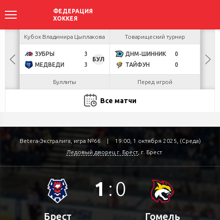
акова
Кубок Владимира Цыплакова
Товарищеский турнир
Кубо
ЗУБРЫ
3
ДНМ-ШИННИК
0
U
БУЛ
МЕДВЕДИ
3
ТАЙФУН
0
Р
Буллиты
Перед игрой
Все матчи
Betera-Экстралига, игра №66
|
19:00, 1 октября 2025, (Среда)
Ледовый дворец г. Брест
, г. Брест
1
:
0
Брест
Гомель