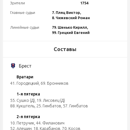
Зрители
1754
Главные судьи
7. Пляц Виктор,
8. Чижевский Роман
Линейные судьи
79. Шенько Кирилл,
99. Грецкий Евгений
Составы
Брест
Вратари
41. Городецкий
,
69. Бронников
1-я пятерка
55. Сушко (Д)
,
19. Лисовец (Д)
88. Кукштель
,
25. Гимбатов
,
57. Гимбатов
2-я пятерка
10. Петручик
,
44. Филанович
52. Алешин
,
18. Карабанов
,
70. Косов