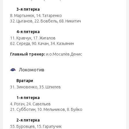
3-я пятерка
8. Мартынюк
,
14. Татаренко
32. Цыганов
,
22. Бовбель
,
68. Никитич
4-я пятерка
11. Кравчук
,
17. Жигалов
62. Середа
,
90. Качан
,
34. Казьянин
Главный тренер:
и.о.Мосалёв Денис
Локомотив
Вратари
31. Зиновенко
,
35. Шпилев
1-я пятерка
4. Рогач
,
24. Савельев
21. Субботин
,
10. Мельников
,
8. Буйко
2-я пятерка
55. Буровцев
,
15. Гарапучик