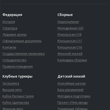
Федерация
Сборные
История
Национальная
Структура
Молодежная U20
Ледовые арены
Юниорская U18
Официальные документы
Юношеская U17
Контакты
Юношеская U16
Государственная символика
Женский хоккей
Сотрудничество
Календарь сборных
Правила поведения
Клубные турниры
Детский хоккей
Экстралига
Хоккейные школы
Высшая лига
База упражнений
Кубок Руслана Салея
Методика подготовки
Кубок Цыплакова
Проект «Пять звезд»
Женская лига
Турнирные таблицы