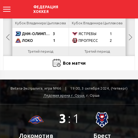
акова
Кубок Владимира Цыплакова
Кубок Владимира Цыплакова
Кубо
ДНМ-ОЛИМПИК
3
ЯСТРЕБЫ
1
U
ЛОКО
1
ПРОГРЕСС
2
Р
Третий период
Третий период
Все матчи
Betera-Экстралига, игра №66
|
19:00, 3 октября 2024, (Четверг)
Ледовая арена г. Орша
, г. Орша
3
:
1
Локомотив
Брест