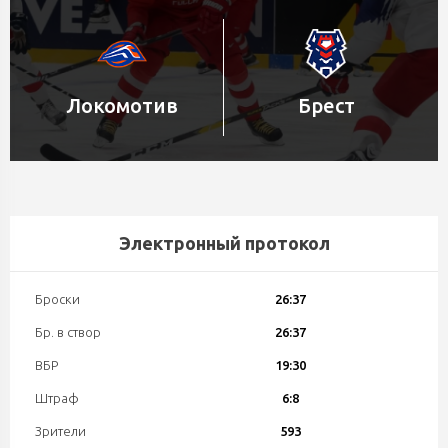
Локомотив
Брест
Электронный протокол
Броски
26:37
Бр. в створ
26:37
ВБР
19:30
Штраф
6:8
Зрители
593