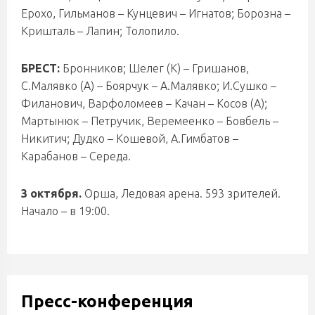
Ерохо, Гильманов – Кунцевич – Игнатов; Борозна –
Кришталь – Лапин; Толопило.
БРЕСТ:
Бронников; Шелег (К) – Гришанов,
С.Малявко (А) – Боярчук – А.Малявко; И.Сушко –
Филанович, Варфоломеев – Качан – Косов (А);
Мартынюк – Петручик, Веремеенко – Бовбель –
Никитич; Дудко – Кошевой, А.Гимбатов –
Карабанов – Середа.
3 октября.
Орша, Ледовая арена. 593 зрителей.
Начало – в 19:00.
Пресс-конференция