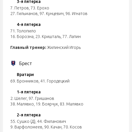
3-я пятерка
7. Петров
,
73. Ерохо
27. Гильманов
,
97. Кунцевич
,
96. Игнатов
4-я пятерка
71. Толопило
16. Борозна
,
23. Кришталь
,
77. Лапин
Главный тренер:
Жилинский Игорь
Брест
Вратари
69. Бронников
,
41. Городецкий
1-я пятерка
2. Шелег
,
97. Гришанов
38. Малявко
,
19. Боярчук
,
83. Малявко
2-я пятерка
55. Сушко (Д)
,
44. Филанович
9. Варфоломеев
,
90. Качан
,
70. Косов