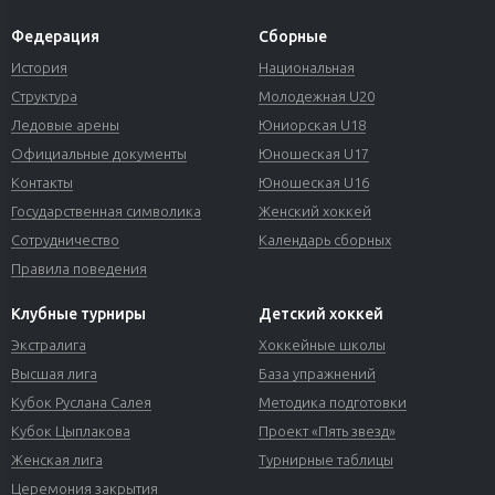
Федерация
Сборные
История
Национальная
Структура
Молодежная U20
Ледовые арены
Юниорская U18
Официальные документы
Юношеская U17
Контакты
Юношеская U16
Государственная символика
Женский хоккей
Сотрудничество
Календарь сборных
Правила поведения
Клубные турниры
Детский хоккей
Экстралига
Хоккейные школы
Высшая лига
База упражнений
Кубок Руслана Салея
Методика подготовки
Кубок Цыплакова
Проект «Пять звезд»
Женская лига
Турнирные таблицы
Церемония закрытия