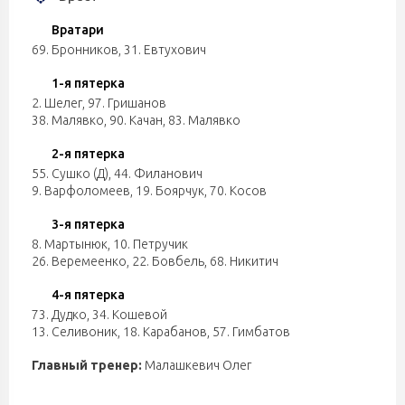
Вратари
69. Бронников
,
31. Евтухович
1-я пятерка
2. Шелег
,
97. Гришанов
38. Малявко
,
90. Качан
,
83. Малявко
2-я пятерка
55. Сушко (Д)
,
44. Филанович
9. Варфоломеев
,
19. Боярчук
,
70. Косов
3-я пятерка
8. Мартынюк
,
10. Петручик
26. Веремеенко
,
22. Бовбель
,
68. Никитич
4-я пятерка
73. Дудко
,
34. Кошевой
13. Селивоник
,
18. Карабанов
,
57. Гимбатов
Главный тренер:
Малашкевич Олег