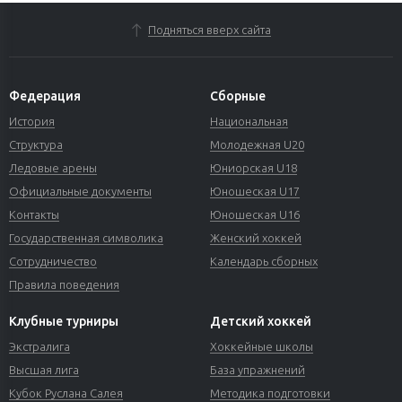
Подняться вверх сайта
Федерация
Сборные
История
Национальная
Структура
Молодежная U20
Ледовые арены
Юниорская U18
Официальные документы
Юношеская U17
Контакты
Юношеская U16
Государственная символика
Женский хоккей
Сотрудничество
Календарь сборных
Правила поведения
Клубные турниры
Детский хоккей
Экстралига
Хоккейные школы
Высшая лига
База упражнений
Кубок Руслана Салея
Методика подготовки