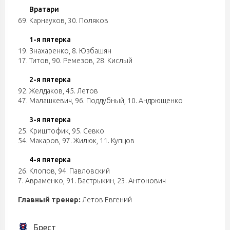
Вратари
69. Карнаухов
,
30. Поляков
1-я пятерка
19. Знахаренко
,
8. Юзбашян
17. Титов
,
90. Ремезов
,
28. Кислый
2-я пятерка
92. Желдаков
,
45. Летов
47. Малашкевич
,
96. Поддубный
,
10. Андрющенко
3-я пятерка
25. Криштофик
,
95. Севко
54. Макаров
,
97. Жилюк
,
11. Купцов
4-я пятерка
26. Клопов
,
94. Павловский
7. Авраменко
,
91. Бастрыкин
,
23. Антонович
Главный тренер:
Летов Евгений
Брест