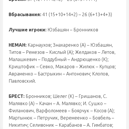
Вбрасывания:
41 (15+10+14+2) – 26 (6+13+4+3)
Лучшие игроки:
Юзбашян – Бронников
НЕМАН:
Карнаухов; Знахаренко (А) – Юзбашян,
Титов – Ремезов – Кислый (А); Желдаков – Летов,
Малашкевич – Поддубный – Андрющенко (К);
Криштофик – Севко, Макаров – Жилюк – Купцов;
Авраменко – Бастрыкин – Антонович; Клопов,
Павловский.
БРЕСТ:
Бронников; Шелег (К) – Гришанов, С.
Малявко (А) – Качан – А. Малявко; И. Сушко –
Филанович, Варфоломеев – Боярчук – Косов (А);
Мартынюк – Петручик, Веремеенко – Бовбель –
Никитич; Селивоник – Карабанов – А. Гимбатов;