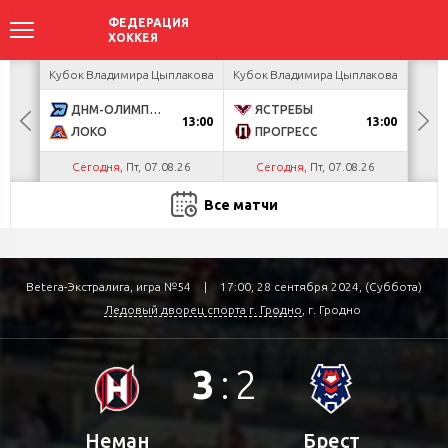
акова
Кубок Владимира Цыплакова
Кубок Владимира Цыплакова
Кубо
ДНМ-ОЛИМПИК
ЯСТРЕБЫ
U
13:00
13:00
ЛОКО
ПРОГРЕСС
Р
Сегодня
, Пт, 07.08.26
Сегодня
, Пт, 07.08.26
С
Все матчи
Betera-Экстралига, игра №54
|
17:00, 28 сентября 2024, (Суббота)
Ледовый дворец спорта г. Гродно
, г. Гродно
3
:
2
Неман
Брест