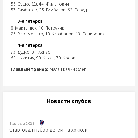
55. Сушко (Д)
,
44. Филанович
57. Гимбатов
,
25. Гимбатов
,
62. Середа
3-я пятерка
8. Мартынюк
,
10. Петручик
26. Веремеенко
,
18. Карабанов
,
13. Селивоник
4-я пятерка
73. Дудко
,
81. Ханас
68. Никитич
,
90. Качан
,
70. Косов
Главный тренер:
Малашкевич Олег
Новости клубов
4 августа 2026
Стартовал набор детей на хоккей