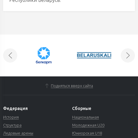
Подняться вверх сайта
Федерация
Сборные
История
Национальная
Структура
Молодежная U20
Ледовые арены
Юниорская U18