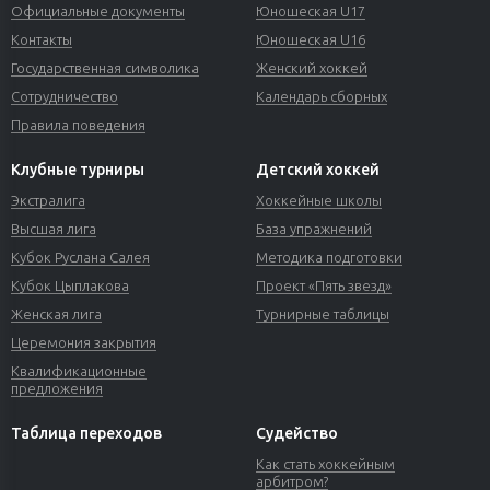
Официальные документы
Юношеская U17
Контакты
Юношеская U16
Государственная символика
Женский хоккей
Сотрудничество
Календарь сборных
Правила поведения
Клубные турниры
Детский хоккей
Экстралига
Хоккейные школы
Высшая лига
База упражнений
Кубок Руслана Салея
Методика подготовки
Кубок Цыплакова
Проект «Пять звезд»
Женская лига
Турнирные таблицы
Церемония закрытия
Квалификационные
предложения
Таблица переходов
Судейство
Как стать хоккейным
арбитром?