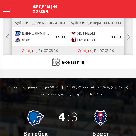
акова
Кубок Владимира Цыплакова
Кубок Владимира Цыплакова
Кубо
ДНМ-ОЛИМПИК
ЯСТРЕБЫ
U
13:00
13:00
ЛОКО
ПРОГРЕСС
Р
Сегодня
, Пт, 07.08.26
Сегодня
, Пт, 07.08.26
С
Все матчи
Betera-Экстралига, игра №37
|
13:00, 21 сентября 2024, (Суббота)
Витебский дворец спорта
, г. Витебск
4
:
3
Витебск
Брест