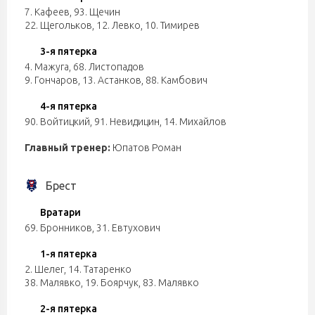
7. Кафеев
,
93. Щечин
22. Щегольков
,
12. Левко
,
10. Тимирев
3-я пятерка
4. Мажуга
,
68. Листопадов
9. Гончаров
,
13. Астанков
,
88. Камбович
4-я пятерка
90. Войтицкий
,
91. Невидицин
,
14. Михайлов
Главный тренер:
Юпатов Роман
Брест
Вратари
69. Бронников
,
31. Евтухович
1-я пятерка
2. Шелег
,
14. Татаренко
38. Малявко
,
19. Боярчук
,
83. Малявко
2-я пятерка