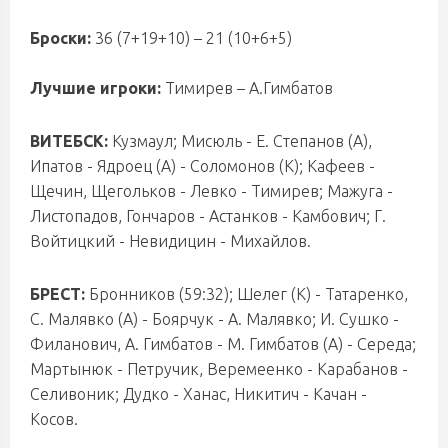
Броски:
36 (7+19+10) – 21 (10+6+5)
Лучшие игроки:
Тимирев – А.Гимбатов
ВИТЕБСК:
Кузмаул; Мисюль - Е. Степанов (А),
Ипатов - Ядроец (А) - Соломонов (К); Кафеев -
Щечин, Щегольков - Левко - Тимирев; Мажуга -
Листопадов, Гончаров - Астанков - Камбович; Г.
Войтицкий - Невидицин - Михайлов.
БРЕСТ:
Бронников (59:32); Шелег (К) - Татаренко,
С. Малявко (А) - Боярчук - А. Малявко; И. Сушко -
Филанович, А. Гимбатов - М. Гимбатов (А) - Середа;
Мартынюк - Петручик, Веремеенко - Карабанов -
Селивоник; Дудко - Ханас, Никитич - Качан -
Косов.