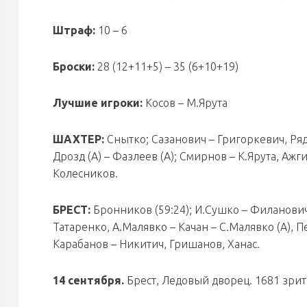
Штраф:
10 – 6
Броски:
28 (12+11+5) – 35 (6+10+19)
Лучшие игроки:
Косов – М.Ярута
ШАХТЕР:
Снытко; Сазанович – Григоркевич, Ряд
Дрозд (А) – Фазлеев (А); Смирнов – К.Ярута, А
Колесников.
БРЕСТ:
Бронников (59:24); И.Сушко – Филанович,
Татаренко, А.Малявко – Качан – С.Малявко (А), 
Карабанов – Никитич, Гришанов, Ханас.
14 сентября.
Брест, Ледовый дворец. 1681 зрите