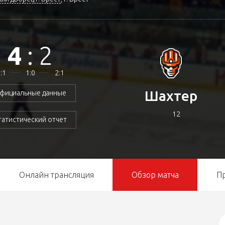
4
:
2
:1
1:0
2:1
Шахтер
фициальные данные
12
татистический отчет
Онлайн трансляция
Обзор матча
П