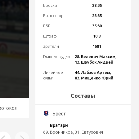
Броски
28:35
Бр. в створ
28:35
ВБР
35:30
Штраф
10:8
Зрители
1681
Главные судьи
28. Белевич Максим,
13. Шрубок Андрей
Линейные
44. Лабзов Артём,
судьи
83. Мищенко Юрий
Составы
ротокол
Брест
Вратари
69. Бронников
,
31. Евтухович