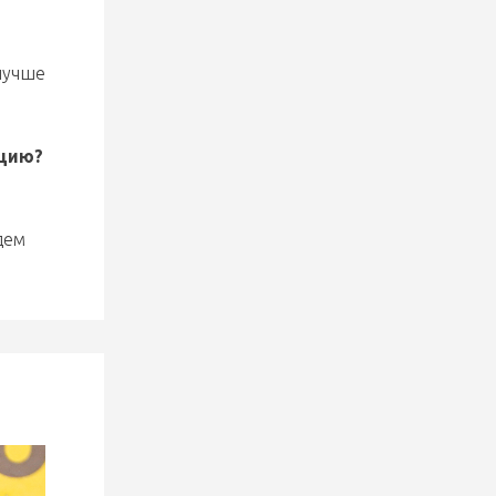
 лучше
ацию?
дем