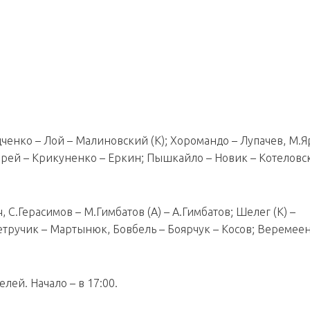
ченко – Лой – Малиновский (К); Хоромандо – Лупачев, М.Я
жгирей – Крикуненко – Еркин; Пышкайло – Новик – Котеловс
 С.Герасимов – М.Гимбатов (А) – А.Гимбатов; Шелег (К) –
Петручик – Мартынюк, Бовбель – Боярчук – Косов; Веремеен
лей. Начало – в 17:00.