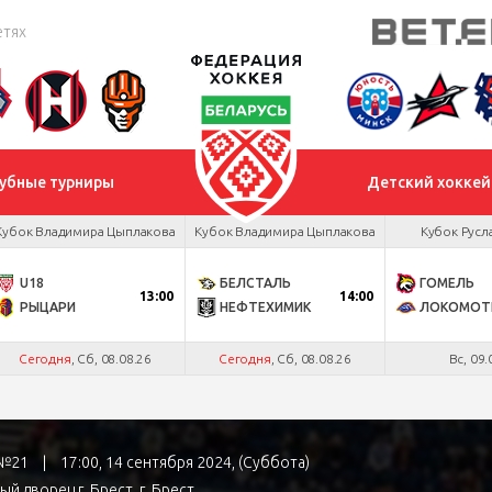
етях
убные турниры
Детский хоккей
Кубок Владимира Цыплакова
Кубок Владимира Цыплакова
Кубок Русл
U18
БЕЛСТАЛЬ
ГОМЕЛЬ
13:00
14:00
РЫЦАРИ
НЕФТЕХИМИК
ЛОКОМОТ
Сегодня
, Сб, 08.08.26
Сегодня
, Сб, 08.08.26
Вс, 09.
а №21
|
17:00, 14 сентября 2024, (Суббота)
ый дворец г. Брест
, г. Брест