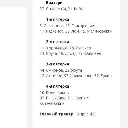
Вратари
37. Снытко (А)
,
31. Кибо
1-я пятерка
3. Сазанович
,
13. Григоркевич
17. Рядченко
,
26. Лой
,
15. Малиновский
2-я пятерка
11. Хоромандо
,
76. Лупачев
33. Ярута
,
18. Дрозд
,
19. Фазлеев
3-я пятерка
44. Смирнов
,
22. Ярута
12. Ажгирей
,
97. Крикуненко
,
32. Еркин
4-я пятерка
10. Колесников
87. Пышкайло
,
51. Новик
,
9.
Котеловский
Главный тренер:
Чуприс Я.Р.