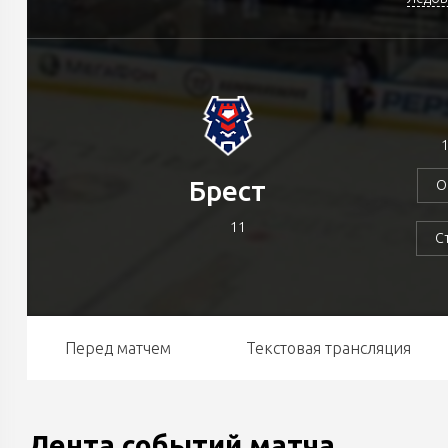
1
Брест
О
11
С
Перед матчем
Текстовая трансляция
Лента событий матча