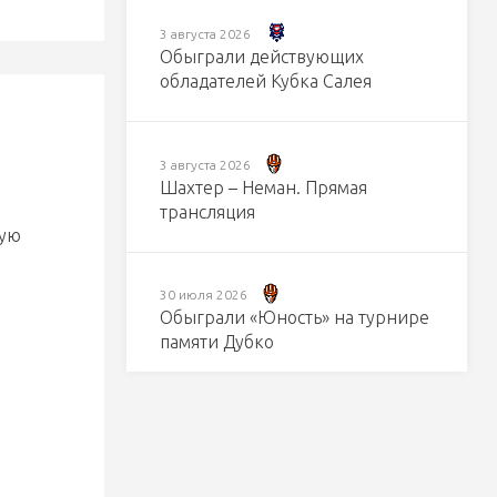
3 августа 2026
Обыграли действующих
обладателей Кубка Салея
3 августа 2026
Шахтер – Неман. Прямая
трансляция
хую
30 июля 2026
Обыграли «Юность» на турнире
памяти Дубко
29 июля 2026
Сыграли на равных с командой
из КХЛ