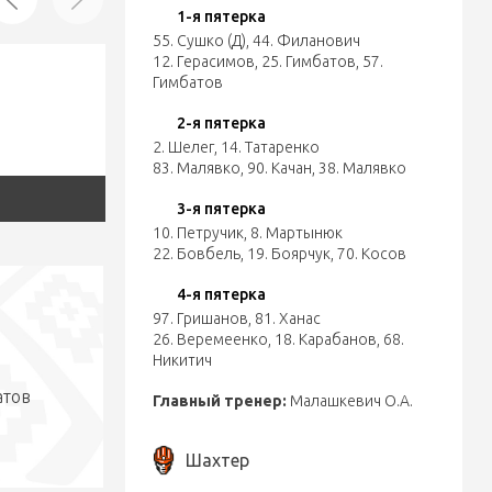
1-я пятерка
55. Сушко (Д)
,
44. Филанович
12. Герасимов
,
25. Гимбатов
,
57.
Гимбатов
2-я пятерка
2. Шелег
,
14. Татаренко
83. Малявко
,
90. Качан
,
38. Малявко
3-я пятерка
10. Петручик
,
8. Мартынюк
22. Бовбель
,
19. Боярчук
,
70. Косов
4-я пятерка
97. Гришанов
,
81. Ханас
26. Веремеенко
,
18. Карабанов
,
68.
Никитич
атов
Главный тренер:
Малашкевич О.А.
Шахтер