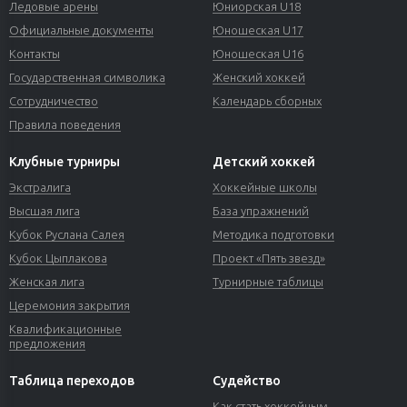
Ледовые арены
Юниорская U18
Официальные документы
Юношеская U17
Контакты
Юношеская U16
Государственная символика
Женский хоккей
Сотрудничество
Календарь сборных
Правила поведения
Клубные турниры
Детский хоккей
Экстралига
Хоккейные школы
Высшая лига
База упражнений
Кубок Руслана Салея
Методика подготовки
Кубок Цыплакова
Проект «Пять звезд»
Женская лига
Турнирные таблицы
Церемония закрытия
Квалификационные
предложения
Таблица переходов
Судейство
Как стать хоккейным