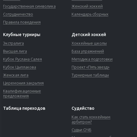
Государственная символика
Женский хоккей
Сотрудничество
Календарь сборных
Правила поведения
Клубные турниры
Детский хоккей
Экстралига
Хоккейные школы
Высшая лига
База упражнений
Кубок Руслана Салея
Методика подготовки
Кубок Цыплакова
Проект «Пять звезд»
Женская лига
Турнирные таблицы
Церемония закрытия
Квалификационные
предложения
Таблица переходов
Судейство
Как стать хоккейным
арбитром?
Судьи ОЧБ