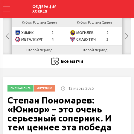
акова
Кубок Руслана Салея
Кубок Руслана Салея
К
ХИМИК
2
МОГИЛЕВ
2
Г
БУЛ
МЕТАЛЛУРГ
4
СЛАВУТИЧ
3
Л
Второй период
Второй период
Ко
Все матчи
12 марта 2025
ВЫСШАЯ ЛИГА
ИНТЕРВЬЮ
Степан Пономарев:
«Юниор» – это очень
серьезный соперник. И
тем ценнее эта победа