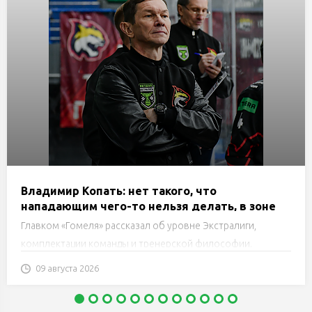
Владимир Копать: нет такого, что
нападающим чего-то нельзя делать, в зоне
атаки практически ничего запрещенного для
Главком «Гомеля» рассказал об уровне Экстралиги,
них нет. Нужно правильно использовать свои
комплектации команды и тренерской философии.
моменты
09 августа 2026