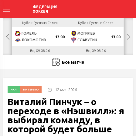
акова
Кубок Руслана Салея
Кубок Руслана Салея
К
ГОМЕЛЬ
МОГИЛЕВ
Х
БУЛ
13:00
13:00
ЛОКОМОТИВ
СЛАВУТИЧ
М
Вс, 09.08.26
Вс, 09.08.26
Все матчи
12 мая 2026
НХЛ
ИНТЕРВЬЮ
Виталий Пинчук – о
переходе в «Нэшвилл»: я
выбирал команду, в
которой будет больше