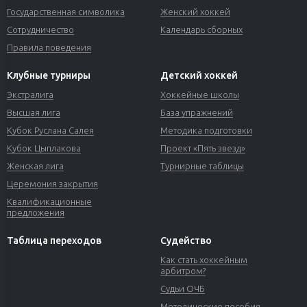
Государственная символика
Женский хоккей
Сотрудничество
Календарь сборных
Правила поведения
Клубные турниры
Детский хоккей
Экстралига
Хоккейные школы
Высшая лига
База упражнений
Кубок Руслана Салея
Методика подготовки
Кубок Цыплакова
Проект «Пять звезд»
Женская лига
Турнирные таблицы
Церемония закрытия
Квалификационные
предложения
Таблица переходов
Судейство
Как стать хоккейным
арбитром?
Судьи ОЧБ
Методические пособия