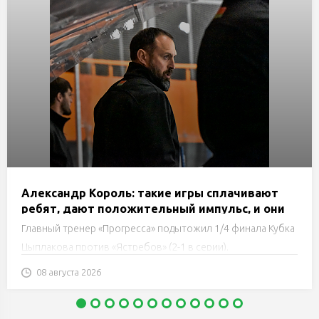
Александр Король: такие игры сплачивают
ребят, дают положительный импульс, и они
бьются друг за друга до конца
Главный тренер «Прогресса» подытожил 1/4 финала Кубка
Цыплакова против «Ястребов» (2-1 в серии).
08 августа 2026