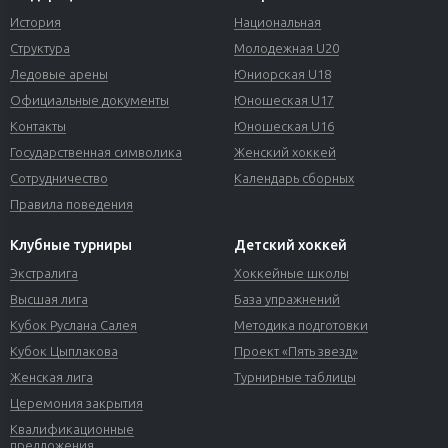
История
Национальная
Структура
Молодежная U20
Ледовые арены
Юниорская U18
Официальные документы
Юношеская U17
Контакты
Юношеская U16
Государственная символика
Женский хоккей
Сотрудничество
Календарь сборных
Правила поведения
Клубные турниры
Детский хоккей
Экстралига
Хоккейные школы
Высшая лига
База упражнений
Кубок Руслана Салея
Методика подготовки
Кубок Цыплакова
Проект «Пять звезд»
Женская лига
Турнирные таблицы
Церемония закрытия
Квалификационные
предложения