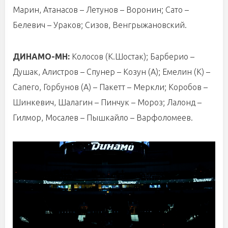
Марин, Атанасов – Летунов – Воронин; Сато –
Белевич – Ураков; Сизов, Венгрыжановский.
ДИНАМО-МН:
Колосов (К.Шостак); Барберио –
Душак, Алистров – Спунер – Козун (А); Емелин (К) –
Сапего, Горбунов (А) – Пакетт – Меркли; Коробов –
Шинкевич, Шалагин – Пинчук – Мороз; Лалонд –
Гилмор, Мосалев – Пышкайло – Варфоломеев.