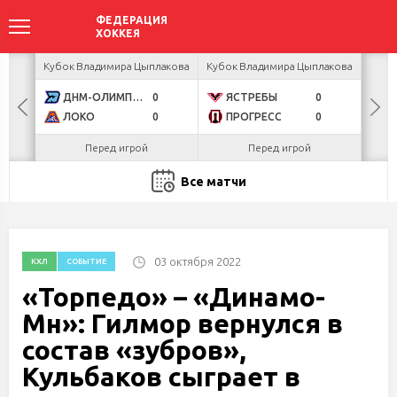
акова
Кубок Владимира Цыплакова
Кубок Владимира Цыплакова
Кубо
ДНМ-ОЛИМПИК
0
ЯСТРЕБЫ
0
U
ЛОКО
0
ПРОГРЕСС
0
Р
Перед игрой
Перед игрой
С
Все матчи
03 октября 2022
КХЛ
СОБЫТИЕ
«Торпедо» – «Динамо-
Мн»: Гилмор вернулся в
состав «зубров»,
Кульбаков сыграет в