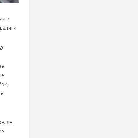
ми в
ралиги.
ду
ве
ще
бок,
 и
реляет
ие