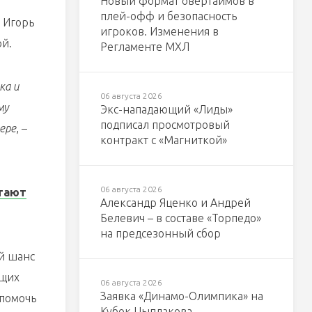
Новый формат овертаймов в
плей-офф и безопасность
 Игорь
игроков. Изменения в
ой.
Регламенте МХЛ
ка и
06 августа 2026
му
Экс-нападающий «Лиды»
подписал просмотровый
ере
, –
контракт с «Магниткой»
06 августа 2026
отают
Александр Яценко и Андрей
Белевич – в составе «Торпедо»
на предсезонный сбор
ой шанс
ущих
06 августа 2026
Заявка «Динамо-Олимпика» на
 помочь
Кубок Цыплакова