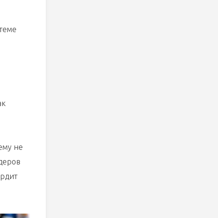
стеме
ак
ему не
идеров
ердит