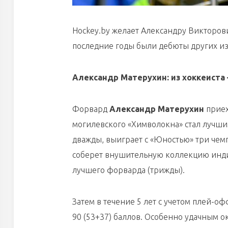
Hockey.by желает Александру Викторови
последние годы были дебюты других из
Александр Матерухин: из хоккеиста 
Форвард
Александр Матерухин
приех
могилевского «Химволокна» стал лучши
дважды, выиграет с «Юностью» три чемп
соберет внушительную коллекцию инди
лучшего форварда (трижды).
Затем в течение 5 лет с учетом плей-оф
90 (53+37) баллов. Особенно удачным ок