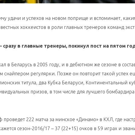
чу удачи и успехов на новом поприще и вспоминает, каки
вестных хоккеистов в роли главных тренеров команд экст
– сразу в главные тренеры, покинул пост на пятом го
ал в Беларусь в 2005 году, и в дебютном же сезоне в соста
м снайпером регулярки. Позже он повторит такой успех е
ионских титула, два Кубка Беларуси, Континентальный ку
видуальных призов, в том числе для лучшего бомбардира
ф проведет 222 матча за минское «Динамо» в КХЛ, где наст
ажется сезон-2016/17 – 37 (22+15) очков в 59 играх и зван