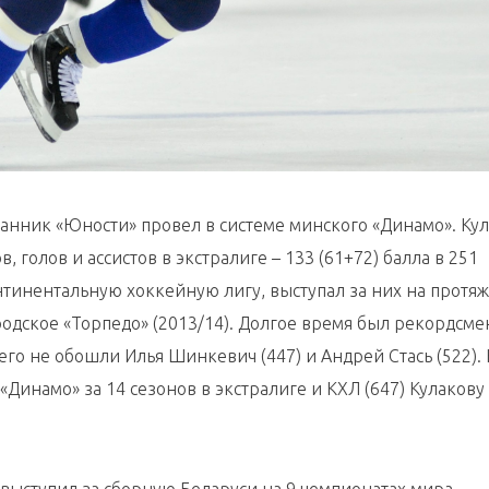
анник «Юности» провел в системе минского «Динамо». Кул
, голов и ассистов в экстралиге – 133 (61+72) балла в 251
нтинентальную хоккейную лигу, выступал за них на протя
родское «Торпедо» (2013/14). Долгое время был рекордсм
а его не обошли Илья Шинкевич (447) и Андрей Стась (522). 
«Динамо» за 14 сезонов в экстралиге и КХЛ (647) Кулаков