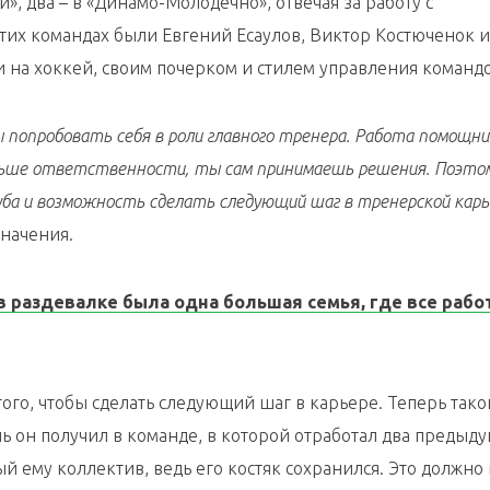
», два – в «Динамо-Молодечно», отвечая за работу с
их командах были Евгений Есаулов, Виктор Костюченок и
и на хоккей, своим почерком и стилем управления команд
ы попробовать себя в роли главного тренера. Работа помощни
ольше ответственности, ты сам принимаешь решения. Поэто
луба и возможность сделать следующий шаг в тренерской карь
начения.
в раздевалке была одна большая семья, где все раб
того, чтобы сделать следующий шаг в карьере. Теперь так
ль он получил в команде, в которой отработал два предыд
й ему коллектив, ведь его костяк сохранился. Это должно