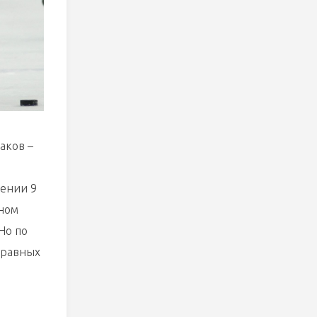
аков –
жении 9
еном
Но по
у равных