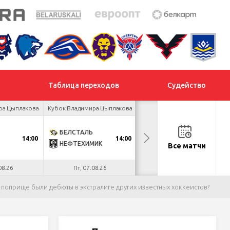
Таблица переходов
Судейство
ра Цыплакова
Кубок Владимира Цыплакова
Товарищеский турнир
БЕЛСТАЛЬ
ДНМ-ШИННИК
14:00
14:00
18:00
НЕФТЕХИМИК
ТАЙФУН
Все матчи
08.26
Пт, 07.08.26
Пт, 07.08.26
 поприще были дебюты в экстралиге других известных хоккеистов?