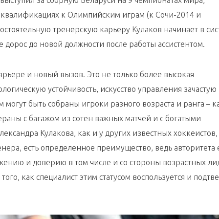
выступил за сборную Беларуси на 9 чемпионатах мира,
 квалификациях к Олимпийским играм (к Сочи-2014 и
мостоятельную тренерскую карьеру Кулаков начинает в си
де дорос до новой должности после работы ассистентом.
карьере и новый вызов. Это не только более высокая
хологическую устойчивость, искусство управления зачастую
могут быть собраны игроки разного возраста и ранга – к
раны с багажом из сотен важных матчей и с богатыми
лександра Кулакова, как и у других известных хоккеистов,
нера, есть определенное преимущество, ведь авторитета 
ажению и доверию в том числе и со стороны возрастных л
 того, как специалист этим статусом воспользуется и подтв