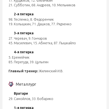
17. Курдюков
,
12. Филичкин
21. Субботин
,
68. Андреев
,
10. Мельников
2-я пятерка
98. Тесленко
,
8. Федоренчик
19. Колышкин
,
71. Дашков
,
77. Рядченко
3-я пятерка
27. Черевач
,
9. Гончаров
45. Масилевич
,
15. Абметка
,
87. Пышкайло
4-я пятерка
5. Еремейчик
85. Перегуда
,
39. Цулыгин
Главный тренер:
Жилинский И.В.
Металлург
Вратари
29. Самойлов
,
33. Бобарико
1-я пятерка