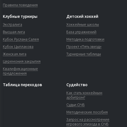
Правила поведения
Клубные турниры
Детский хоккей
Экстралига
Хоккейные школы
Высшая лига
База упражнений
Кубок Руслана Салея
Методика подготовки
Кубок Цыплакова
Проект «Пять звезд»
Женская лига
Турнирные таблицы
Церемония закрытия
Квалификационные
предложения
Таблица переходов
Судейство
Как стать хоккейным
арбитром?
Судьи ОЧБ
Методические пособия
Запрос на рассмотрение
игрового эпизода в ОЧБ