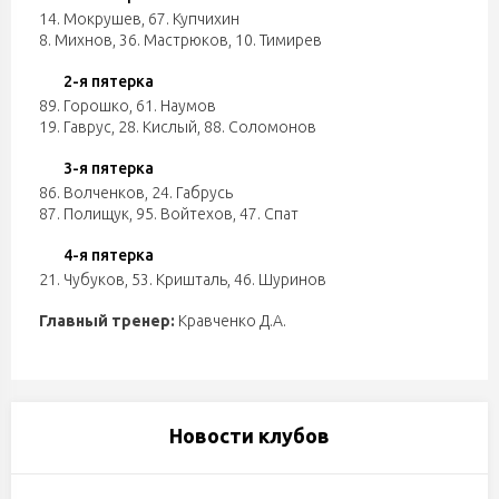
14. Мокрушев
,
67. Купчихин
8. Михнов
,
36. Мастрюков
,
10. Тимирев
2-я пятерка
89. Горошко
,
61. Наумов
19. Гаврус
,
28. Кислый
,
88. Соломонов
3-я пятерка
86. Волченков
,
24. Габрусь
87. Полищук
,
95. Войтехов
,
47. Спат
4-я пятерка
21. Чубуков
,
53. Кришталь
,
46. Шуринов
Главный тренер:
Кравченко Д.А.
Новости клубов