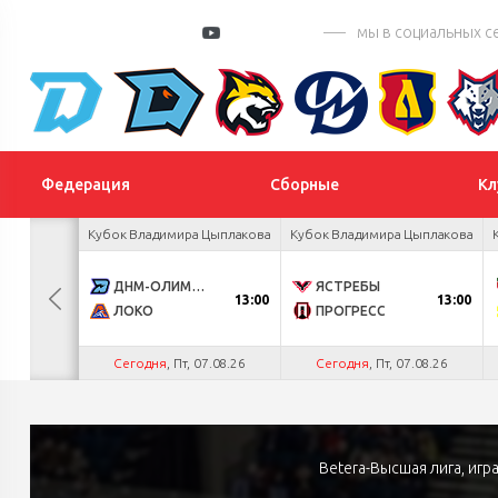
мы в социальных с
Федерация
Сборные
Кл
 Цыплакова
Кубок Владимира Цыплакова
Кубок Владимира Цыплакова
3
ДНМ-ОЛИМПИК
ЯСТРЕБЫ
13:00
13:00
1
ЛОКО
ПРОГРЕСС
.26
Сегодня
, Пт, 07.08.26
Сегодня
, Пт, 07.08.26
Betera-Высшая лига, иг