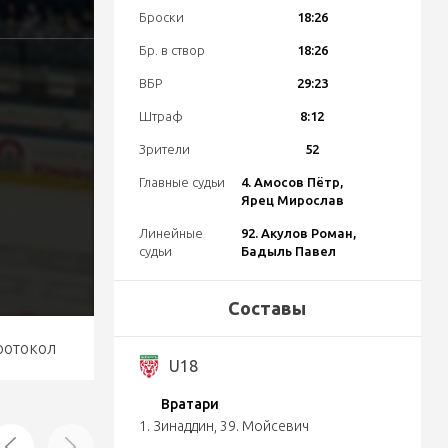
Броски
18:26
Бр. в створ
18:26
ВБР
29:23
Штраф
8:12
Зрители
52
Главные судьи
4. Амосов Пётр,
Ярец Мирослав
Линейные
92. Акулов Роман,
судьи
Бадыль Павел
Составы
ротокол
U18
Вратари
1. Зинаддин
,
39. Мойсевич