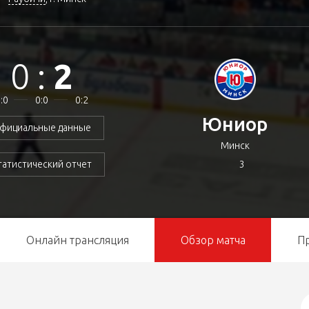
0
:
2
:0
0:0
0:2
Юниор
фициальные данные
Минск
3
татистический отчет
Онлайн трансляция
Обзор матча
П