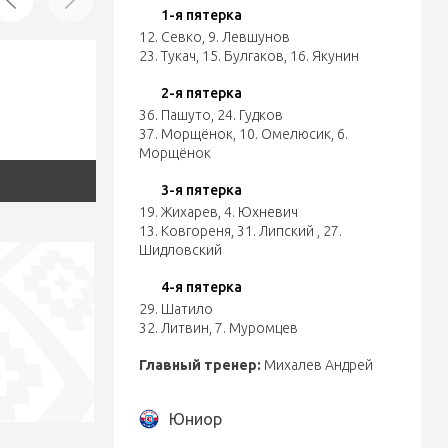
1-я пятерка
12. Севко
,
9. Левшунов
23. Тукач
,
15. Булгаков
,
16. Якунин
2-я пятерка
36. Пашуто
,
24. Гудков
37. Морщёнок
,
10. Омелюсик
,
6.
Морщёнок
3-я пятерка
19. Жихарев
,
4. Юхневич
13. Ковгореня
,
31. Липский
,
27.
Шидловский
4-я пятерка
29. Шатило
32. Литвин
,
7. Муромцев
Главный тренер:
Михалев Андрей
Юниор