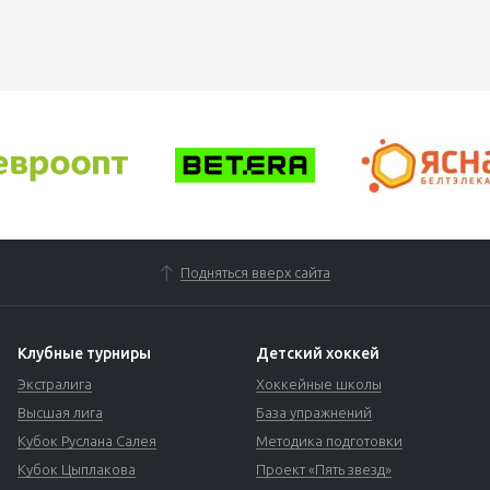
Подняться вверх сайта
Клубные турниры
Детский хоккей
Экстралига
Хоккейные школы
Высшая лига
База упражнений
Кубок Руслана Салея
Методика подготовки
Кубок Цыплакова
Проект «Пять звезд»