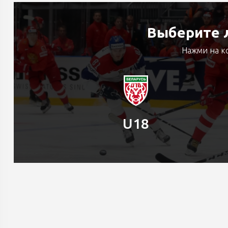
Выберите л
Нажми на к
U18