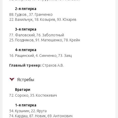
2-я пятерка
88. Гудков
,
37. Гранченко
22. Вахильчук
,
18. Козырев
,
93. Юхарев
3-я пятерка
77. Фаловский
,
76. Заболотный
25. Поздняков
,
91. Матюшенко
,
78. Крейн
4-я пятерка
16. Ращинский
,
4. Симченко
,
73. Заяц
Главный тренер:
Страхов А.В.
Ястребы
Вратари
72. Сороко
,
35. Костюкевич
1-я пятерка
54. Кузьмин
,
22. Ярута
74. Кардаш
,
87. Новик
,
69. Антонович