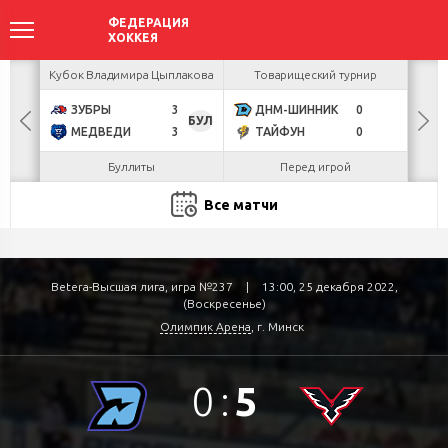
акова
Кубок Владимира Цыплакова
Товарищеский турнир
Кубо
ЗУБРЫ
3
ДНМ-ШИННИК
0
U
БУЛ
МЕДВЕДИ
3
ТАЙФУН
0
Р
Буллиты
Перед игрой
Все матчи
Betera-Высшая лига, игра №237
|
13:00, 25 декабря 2022,
(Воскресенье)
Олимпик Арена
, г. Минск
0
:
5