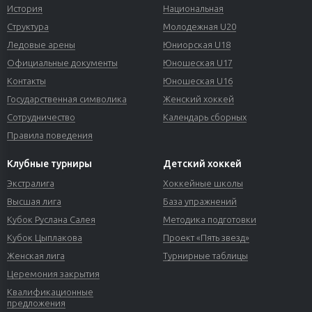
История
Национальная
Структура
Молодежная U20
Ледовые арены
Юниорская U18
Официальные документы
Юношеская U17
Контакты
Юношеская U16
Государственная символика
Женский хоккей
Сотрудничество
Календарь сборных
Правила поведения
Клубные турниры
Детский хоккей
Экстралига
Хоккейные школы
Высшая лига
База упражнений
Кубок Руслана Салея
Методика подготовки
Кубок Цыплакова
Проект «Пять звезд»
Женская лига
Турнирные таблицы
Церемония закрытия
Квалификационные
предложения