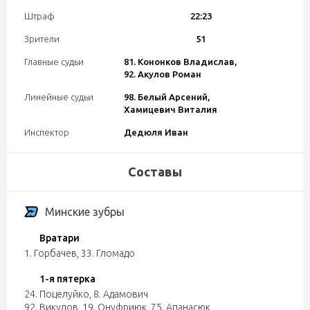
Штраф
22:23
Зрители
51
Главные судьи
81. Кононков Владислав,
92. Акулов Роман
Линейные судьи
98. Белый Арсений,
Хамицевич Виталия
Инспектор
Дедюля Иван
Составы
Минские зубры
Вратари
1. Горбачев
,
33. Гломадо
1-я пятерка
24. Поцелуйко
,
8. Адамович
92. Викулов
,
19. Онуфриюк
,
75. Апанасюк