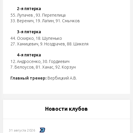
2-я пятерка
55. Лупачев
,
93. Перепелица
33. Веренич
,
19. Лапин
,
91. Смычков
3-я пятерка
44. Оскирко
,
18. Шупенько
27. Хамицевич
,
9. Ноздрачев
,
88. Шикеля
4-я пятерка
12. Андросенко
,
30. Гордиевич
7. Белоусов
,
81. Ханас
,
92. Корзун
Главный тренер:
Вербицкий А.В.
Новости клубов
31 августа 2026