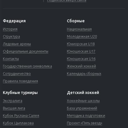
Федерация
Сборные
История
Национальная
Структура
Молодежная U20
Ледовые арены
Юниорская U18
Официальные документы
Юношеская U17
Контакты
Юношеская U16
Государственная символика
Женский хоккей
Сотрудничество
Календарь сборных
Правила поведения
Клубные турниры
Детский хоккей
Экстралига
Хоккейные школы
Высшая лига
База упражнений
Кубок Руслана Салея
Методика подготовки
Кубок Цыплакова
Проект «Пять звезд»