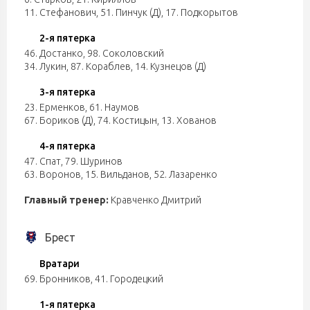
11. Стефанович
,
51. Пинчук (Д)
,
17. Подкорытов
2-я пятерка
46. Достанко
,
98. Соколовский
34. Лукин
,
87. Кораблев
,
14. Кузнецов (Д)
3-я пятерка
23. Ерменков
,
61. Наумов
67. Бориков (Д)
,
74. Костицын
,
13. Хованов
4-я пятерка
47. Спат
,
79. Шуринов
63. Воронов
,
15. Вильданов
,
52. Лазаренко
Главный тренер:
Кравченко Дмитрий
Брест
Вратари
69. Бронников
,
41. Городецкий
1-я пятерка