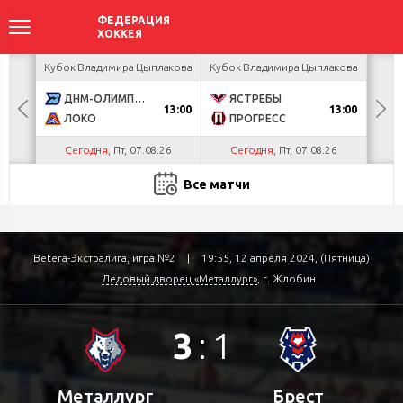
акова
Кубок Владимира Цыплакова
Кубок Владимира Цыплакова
Кубо
ДНМ-ОЛИМПИК
ЯСТРЕБЫ
U
13:00
13:00
ЛОКО
ПРОГРЕСС
Р
Сегодня
, Пт, 07.08.26
Сегодня
, Пт, 07.08.26
С
Все матчи
Betera-Экстралига, игра №2
|
19:55, 12 апреля 2024, (Пятница)
Ледовый дворец «Металлург»
, г. Жлобин
3
:
1
Металлург
Брест