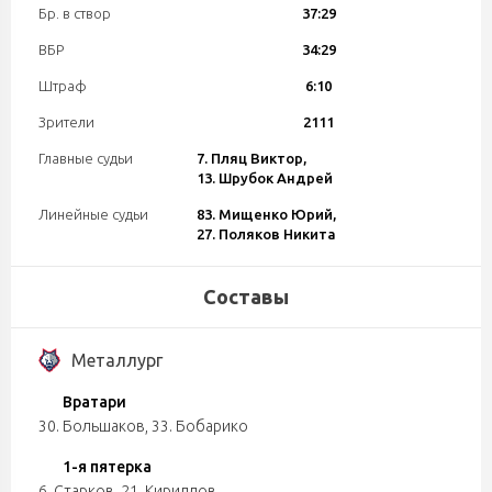
Бр. в створ
37:29
ВБР
34:29
Штраф
6:10
Зрители
2111
Главные судьи
7. Пляц Виктор,
13. Шрубок Андрей
Линейные судьи
83. Мищенко Юрий,
27. Поляков Никита
Составы
Металлург
Вратари
30. Большаков
,
33. Бобарико
1-я пятерка
6. Старков
,
21. Кириллов