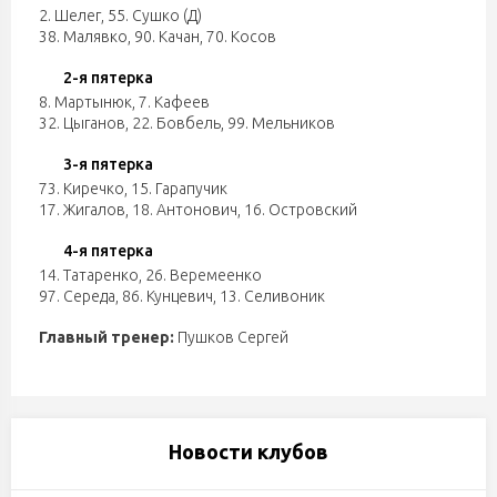
2. Шелег
,
55. Сушко (Д)
38. Малявко
,
90. Качан
,
70. Косов
2-я пятерка
8. Мартынюк
,
7. Кафеев
32. Цыганов
,
22. Бовбель
,
99. Мельников
3-я пятерка
73. Киречко
,
15. Гарапучик
17. Жигалов
,
18. Антонович
,
16. Островский
4-я пятерка
14. Татаренко
,
26. Веремеенко
97. Середа
,
86. Кунцевич
,
13. Селивоник
Главный тренер:
Пушков Сергей
Новости клубов