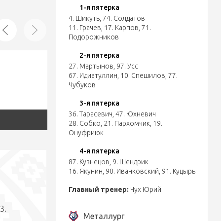
1-я пятерка
4. Шикуть
,
74. Солдатов
11. Грачев
,
17. Карпов
,
71.
Подорожников
2-я пятерка
27. Мартынов
,
97. Усс
67. Идиатуллин
,
10. Спешилов
,
77.
Чубуков
3-я пятерка
36. Тарасевич
,
47. Юхневич
28. Собко
,
21. Пархомчик
,
19.
Онуфриюк
4-я пятерка
87. Кузнецов
,
9. Шендрик
16. Якунин
,
90. Иванковский
,
91. Куцырь
Главный тренер:
Чух Юрий
3.
Металлург