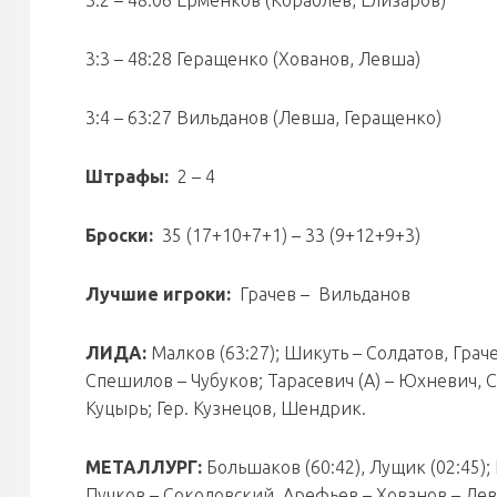
3:2 – 48:06 Ерменков (Кораблев, Елизаров)
3:3 – 48:28 Геращенко (Хованов, Левша)
3:4 – 63:27 Вильданов (Левша, Геращенко)
Штрафы:
2 – 4
Броски:
35 (17+10+7+1) – 33 (9+12+9+3)
Лучшие игроки:
Грачев – Вильданов
ЛИДА:
Малков (63:27); Шикуть – Солдатов, Грач
Спешилов – Чубуков; Тарасевич (А) – Юхневич, 
Куцырь; Гер. Кузнецов, Шендрик.
МЕТАЛЛУРГ:
Большаков (60:42), Лущик (02:45)
Пучков – Соколовский, Арефьев – Хованов – Левш