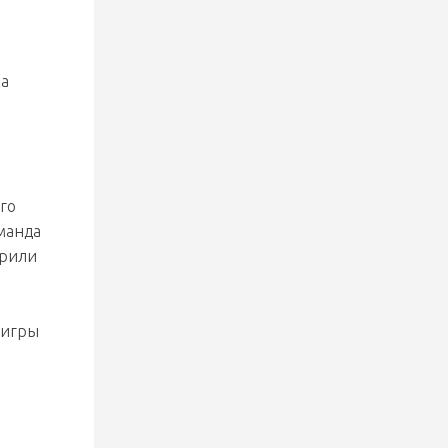
стараться работать в том же
духе, выходить и побеждать
ка
2 августа 2026
«Металлург» забросил 10 шайб
«Локомотиву» в первом матче
Кубка Салея: Кузьменко набрал
6 очков, у Стефановича и
Гришкова дубли
го
манда
арили
 игры