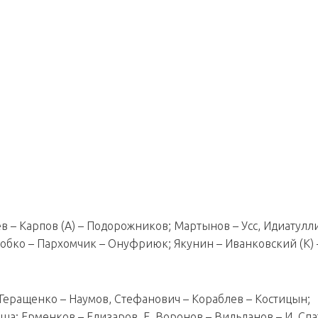
ев – Карпов (А) – Подорожников; Мартынов – Усс, Идиатулл
Собко – Пархомчик – Онуфриюк; Якунин – Иванковский (К) 
; Геращенко – Наумов, Стефанович – Кораблев – Костицын;
а; Ерменков – Елизаров, Е. Воронов – Вильданов – И. Спа