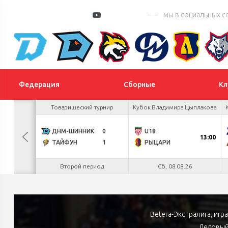
мы в социальных с
Федерация
Сборные
Кл
 Цыплакова
Товарищеский турнир
Кубок Владимира Цыплакова
4
ДНМ-ШИННИК
0
U18
БУЛ
13:00
3
ТАЙФУН
1
РЫЦАРИ
.26
Второй период
Сб, 08.08.26
Betera-Экстралига, иг
Ледовый 