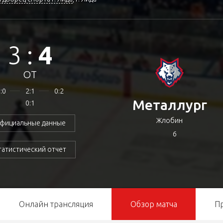
3
:
4
ОТ
:0
2:1
0:2
Металлург
0:1
Жлобин
фициальные данные
6
татистический отчет
Онлайн трансляция
Обзор матча
П