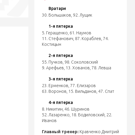
Вратари
30. Большаков
,
92. Лущик
1-я пятерка
5. Геращенко
,
61. Наумов
11. Стефанович
,
87. Кораблев
,
74.
Костицын
2-я пятерка
55. Пучков
,
98. Соколовский
9. Арефьев
,
13. Хованов
,
78. Левша
3-я пятерка
23. Ерменков
,
77. Елизаров
63. Воронов
,
15. Вильданов
,
47. Спат
4-я пятерка
8. Никитин
,
46. Шуринов
52. Лазаренко
,
18. Бодиловский
,
22.
Иванов
Главный тренер:
Кравченко Дмитрий