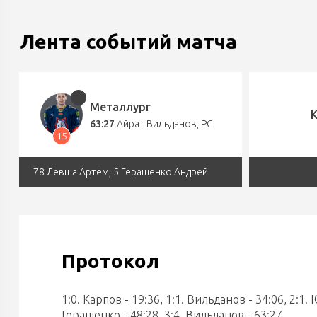
Лента событий матча
Металлург
63:27
Айрат Вильданов
, РС
15
78 Левша Артём, 5 Геращенко Андрей
Протокол
1:0. Карпов - 19:36, 1:1. Вильданов - 34:06, 2:1. 
Геращенко - 48:28, 3:4. Вильданов - 63:27