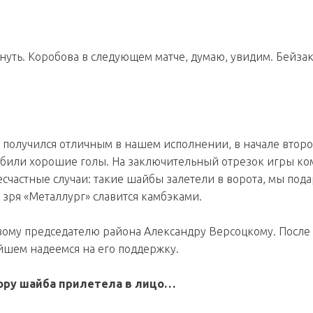
нуть. Коробова в следующем матче, думаю, увидим. Бейза
 получился отличным в нашем исполнении, в начале второ
забили хорошие голы. На заключительный отрезок игры ко
счастные случаи: такие шайбы залетели в ворота, мы под
е зря «Металлург» славится камбэками.
вому председателю района Александру Версоцкому. После
ейшем надеемся на его поддержку.
тору шайба прилетела в лицо…