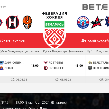
етях
убные турниры
Детский хоккей
Кубок Владимира Цыплакова
Кубок Владимира Цыплакова
Кубок Владими
ДНМ-ОЛИМПИК
ЯСТРЕБЫ
БЕЛСТАЛЬ
13:00
13:00
ЛОКО
ПРОГРЕСС
НЕФТЕХИ
Сб, 08.08.26
Сб, 08.08.26
Сб, 08.
ра №75
|
19:00, 8 октября 2024, (Вторник)
дворец спорта г. Лида
, г. Лида