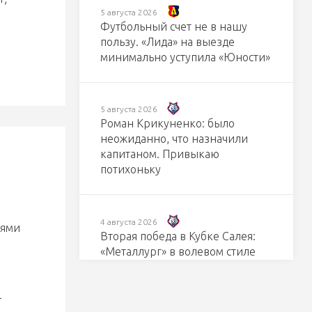
5 августа 2026
Футбольный счет не в нашу
пользу. «Лида» на выезде
минимально уступила «Юности»
5 августа 2026
Роман Крикуненко: было
неожиданно, что назначили
капитаном. Привыкаю
потихоньку
4 августа 2026
иями
Вторая победа в Кубке Салея:
«Металлург» в волевом стиле
одолел «Витебск»
–