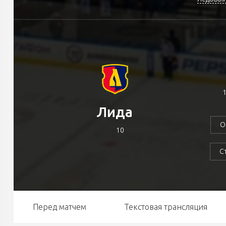
1
Лида
О
10
С
Перед матчем
Текстовая трансляция