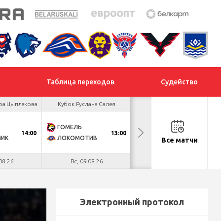
Таблица переходов
Судейство
ра Цыплакова
Кубок Руслана Салея
Кубок Руслана Салея
ГОМЕЛЬ
МОГИЛЕВ
14:00
13:00
13:00
МИК
ЛОКОМОТИВ
СЛАВУТИЧ
Все матчи
08.26
Вс, 09.08.26
Вс, 09.08.26
Электронный протокол