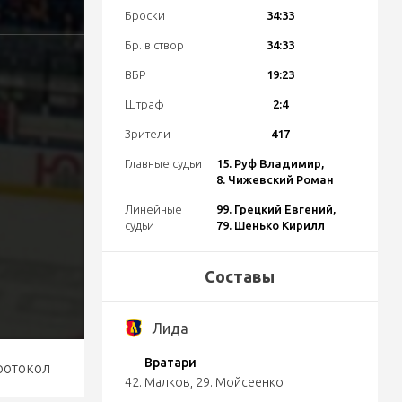
Броски
34:33
Бр. в створ
34:33
ВБР
19:23
Штраф
2:4
Зрители
417
Главные судьи
15. Руф Владимир,
8. Чижевский Роман
Линейные
99. Грецкий Евгений,
судьи
79. Шенько Кирилл
Составы
Лида
Вратари
ротокол
42. Малков
,
29. Мойсеенко