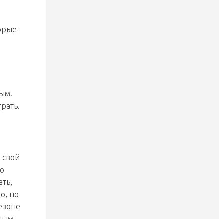
«Могилева»
торые
30 июля 2026
Обыграли «Юность» на турнире
памяти Дубко
ным.
29 июля 2026
грать.
Заявка «Днепровских львов» на
Кубок Цыплакова
 свой
28 июля 2026
Но
Уступили по буллитам
«Адмиралу» в спарринге
ать,
о, но
сезоне
ным.