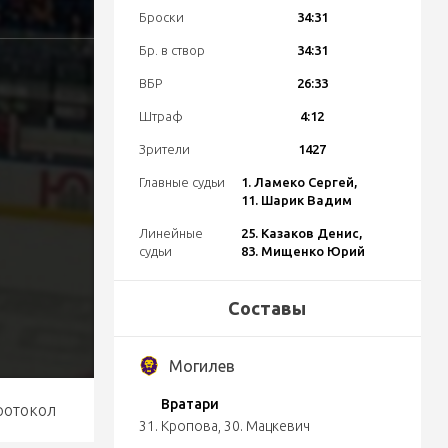
Броски
34:31
Бр. в створ
34:31
ВБР
26:33
Штраф
4:12
Зрители
1427
Главные судьи
1. Ламеко Сергей,
11. Шарик Вадим
Линейные
25. Казаков Денис,
судьи
83. Мищенко Юрий
Составы
Могилев
Вратари
ротокол
31. Кропова
,
30. Мацкевич