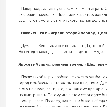
– Наверное, да. Так нужно каждый матч играть. С
выстояли – молодцы. Проявили характер, ловили 
удаляются, уже знают, что такого нельзя делать,
– Наконец-то выиграли второй период. Дел
– Думаю, ребята сами все понимают. Да, второй
Но сегодня молодцы, возможно, где-то нам удало
Ярослав Чуприс, главный тренер «Шахтера»
– После такой игры вообще не хочется улыбаться
город и эмблему, а вторая вышла в полноги. Дум
этого не случилось благодаря нашему вратарю, 
но выигрывать. Потому что в этом сезоне уже б
проигрываем. Поэтому, как бы ни было, победа е
мы взяли 4 очка в серии с одним соперником. 