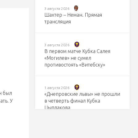
3 августа 2026
Шахтер – Неман. Прямая
трансляция
3 августа 2026
В первом матче Кубка Салея
«Могилев» не сумел
противостоять «Витебску»
1 августа 2026
н был
«Днепровские львы» не прошли
ать. У
в четверть финал Кубка
Цыплакова
31 июля 2026
Иван Силаев – игрок