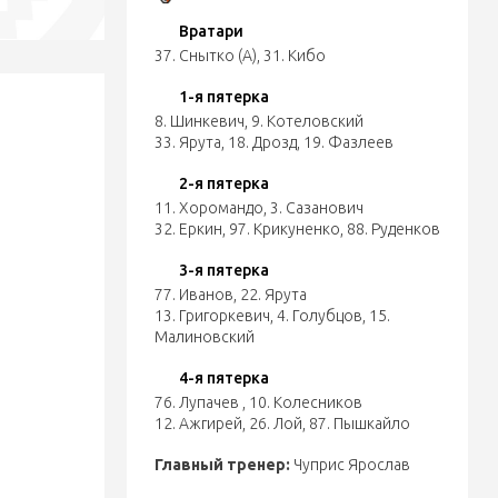
Вратари
37. Снытко (А)
,
31. Кибо
1-я пятерка
8. Шинкевич
,
9. Котеловский
33. Ярута
,
18. Дрозд
,
19. Фазлеев
2-я пятерка
11. Хоромандо
,
3. Сазанович
32. Еркин
,
97. Крикуненко
,
88. Руденков
3-я пятерка
77. Иванов
,
22. Ярута
13. Григоркевич
,
4. Голубцов
,
15.
Малиновский
4-я пятерка
76. Лупачев
,
10. Колесников
12. Ажгирей
,
26. Лой
,
87. Пышкайло
Главный тренер:
Чуприс Ярослав