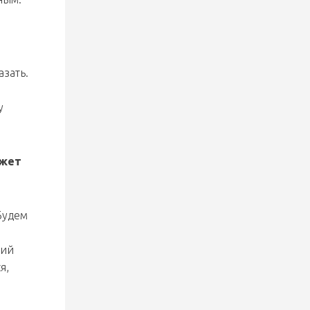
азать.
у
ожет
Будем
кий
я,