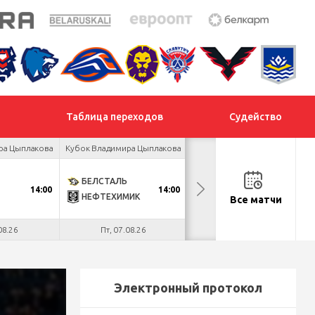
Таблица переходов
Судейство
ра Цыплакова
Кубок Владимира Цыплакова
Товарищеский турнир
БЕЛСТАЛЬ
ДНМ-ШИННИК
14:00
14:00
18:00
НЕФТЕХИМИК
ТАЙФУН
Все матчи
08.26
Пт, 07.08.26
Пт, 07.08.26
Электронный протокол