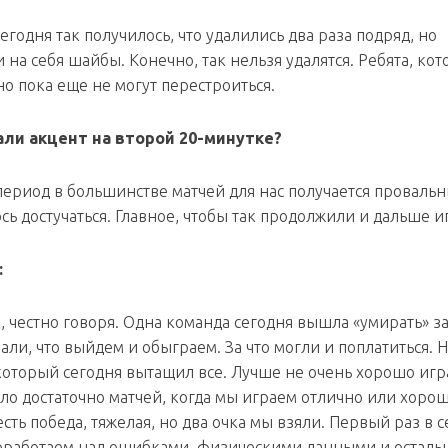
егодня так получилось, что удалились два раза подряд, но
на себя шайбы. Конечно, так нельзя удалятся. Ребята, ко
 но пока еще не могут перестроиться.
али акцент на второй 20-минутке?
 период в большинстве матчей для нас получается проваль
сь достучаться. Главное, чтобы так продолжили и дальше и
:
, честно говоря. Одна команда сегодня вышла «умирать» за
али, что выйдем и обыграем. За что могли и поплатиться. 
который сегодня вытащил все. Лучше не очень хорошо игр
ыло достаточно матчей, когда мы играем отлично или хорош
сть победа, тяжелая, но два очка мы взяли. Первый раз в 
Поработаем над ошибками, физическими данными и осталь