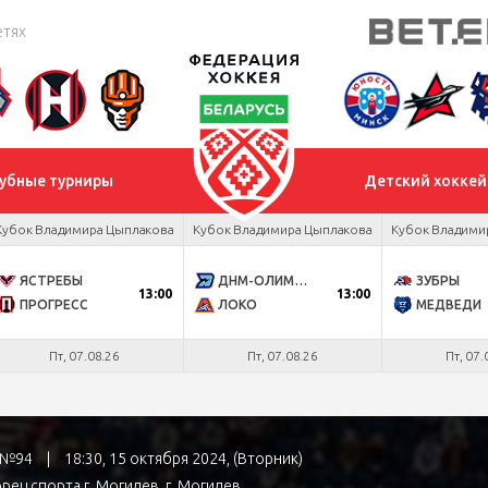
етях
убные турниры
Детский хоккей
Кубок Владимира Цыплакова
Кубок Владимира Цыплакова
Кубок Владими
ЯСТРЕБЫ
ДНМ-ОЛИМПИК
ЗУБРЫ
13:00
13:00
ПРОГРЕСС
ЛОКО
МЕДВЕДИ
Пт, 07.08.26
Пт, 07.08.26
Пт, 07.
а №94
|
18:30, 15 октября 2024, (Вторник)
рец спорта г. Могилев
, г. Могилев