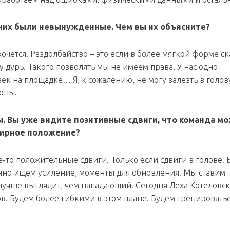
 них были невынужденные. Чем вы их объясните?
хочется. Раздолбайство – это если в более мягкой форме ск
у дурь. Такого позволять мы не имеем права. У нас одно
век на площадке… Я, к сожалению, не могу залезть в голов
роны.
. Вы уже видите позитивные сдвиги, что команда м
нирное положение?
-то положительные сдвиги. Только если сдвиги в голове. 
оянно ищем усиление, моменты для обновления. Мы ставим
н лучше выглядит, чем нападающий. Сегодня Леха Котеловс
ов. Будем более гибкими в этом плане. Будем тренироватьс