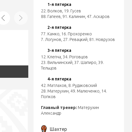
1-я пятерка
22. Волков
,
19. Гусев
88. Гапеев
,
91. Калинин
,
47. Аскаров
2-я пятерка
77. Камко
,
16. Прохоренко
7. Логунов
,
27. Ревацкий
,
81. Новрузов
3-я пятерка
12. Клепча
,
34. Роговцов
23. Вильчинский
,
37. Шапиро
,
39.
Тельцов
4-я пятерка
42. Матлахов
,
8. Рудаковский
28. Матерухин
,
49. Малюченко
,
14.
Попков
Главный тренер:
Матерухин
Александр
Шахтер