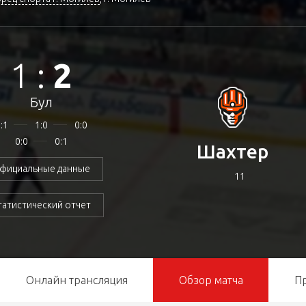
1
:
2
Бул
:1
1:0
0:0
0:0
0:1
Шахтер
фициальные данные
11
татистический отчет
Онлайн трансляция
Обзор матча
П