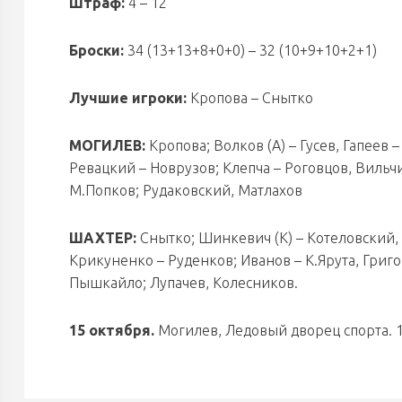
Штраф:
4 – 12
Броски:
34 (13+13+8+0+0) – 32 (10+9+10+2+1)
Лучшие игроки:
Кропова – Снытко
МОГИЛЕВ:
Кропова; Волков (А) – Гусев, Гапеев 
Ревацкий – Новрузов; Клепча – Роговцов, Виль
М.Попков; Рудаковский, Матлахов
ШАХТЕР:
Снытко; Шинкевич (К) – Котеловский, 
Крикуненко – Руденков; Иванов – К.Ярута, Григо
Пышкайло; Лупачев, Колесников.
15 октября.
Могилев, Ледовый дворец спорта. 1