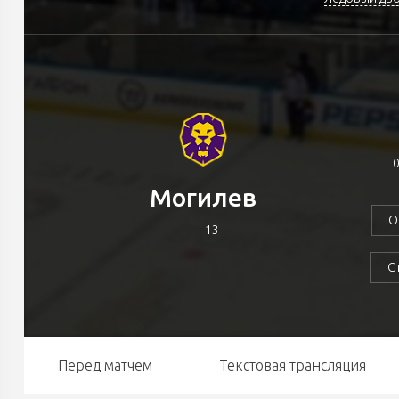
0
Могилев
О
13
С
Перед матчем
Текстовая трансляция