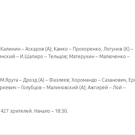
– Калинин – Аскаров (А); Камко – Прохоренко, Логунов (К) –
чинский – И.Шапиро – Тельцов; Матерухин – Малюченко –
М.Ярута – Дрозд (А) – Фазлеев; Хоромандо – Сазанович, Ер
ркевич – Голубцов – Малиновский (А); Ажгирей – Лой –
427 зрителей. Начало – 18:30.